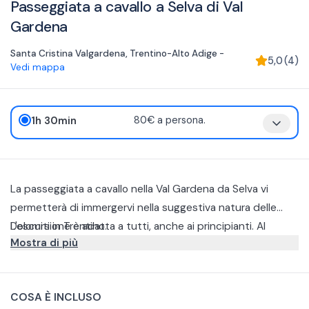
Passeggiata a cavallo a Selva di Val
Gardena
Santa Cristina Valgardena
,
Trentino-Alto Adige
-
5,0
(
4
)
Vedi mappa
1h 30min
80€ a persona.
La passeggiata a cavallo nella Val Gardena da Selva vi
permetterà di immergervi nella suggestiva natura delle
Dolomiti in Trentino.
L'escursione è adatta a tutti, anche ai principianti. Al
Mostra di più
vostro arrivo si farà una breve lezione di equitazione nel
maneggio per imparare a cavalcare per poi uscire con la
Il percorso panoramico si estende nel verde dei boschi
passeggiata di 1 ora.
della Val Gardena fino ad arrivare alla pista da sci della
COSA È INCLUSO
coppa del mondo per poi rientrare al maneggio.
Per partecipare alle passeggiate è necessario indossare un