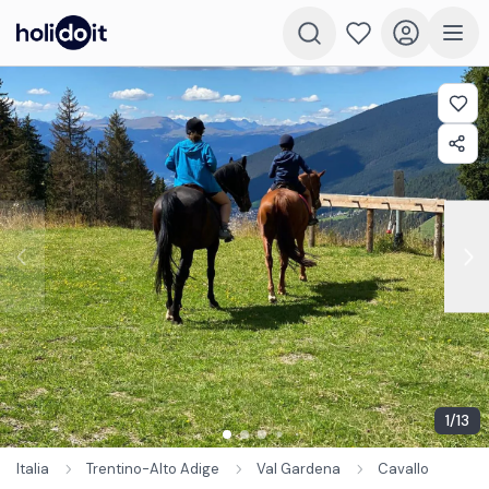
1
/
13
Italia
Trentino-Alto Adige
Val Gardena
Cavallo