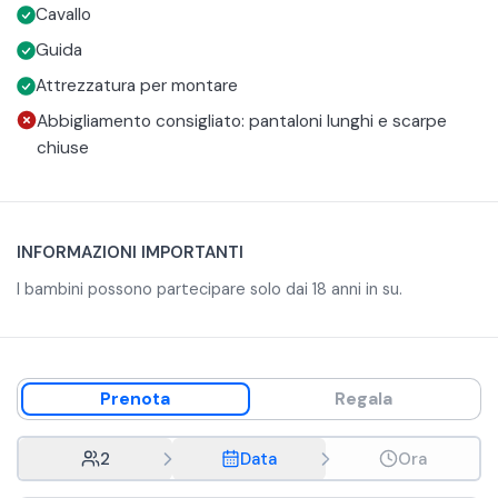
Cavallo
abbigliamento adatto con pantaloni lunghi e scarpe
chiuse.
Guida
Attrezzatura per montare
Abbigliamento consigliato: pantaloni lunghi e scarpe
chiuse
INFORMAZIONI IMPORTANTI
I bambini possono partecipare solo dai 18 anni in su.
Prenota
Regala
2
Data
Ora