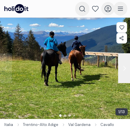
1
/
13
Italia
Trentino-Alto Adige
Val Gardena
Cavallo