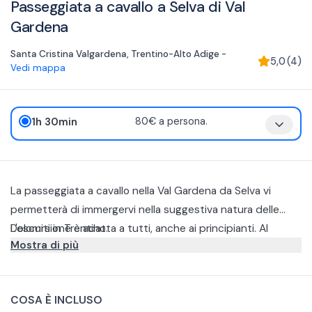
Passeggiata a cavallo a Selva di Val
Gardena
Santa Cristina Valgardena
,
Trentino-Alto Adige
-
5,0
(
4
)
Vedi mappa
1h 30min
80€ a persona.
La passeggiata a cavallo nella Val Gardena da Selva vi
permetterà di immergervi nella suggestiva natura delle
Dolomiti in Trentino.
L'escursione è adatta a tutti, anche ai principianti. Al
Mostra di più
vostro arrivo si farà una breve lezione di equitazione nel
maneggio per imparare a cavalcare per poi uscire con la
Il percorso panoramico si estende nel verde dei boschi
passeggiata di 1 ora.
della Val Gardena fino ad arrivare alla pista da sci della
COSA È INCLUSO
coppa del mondo per poi rientrare al maneggio.
Per partecipare alle passeggiate è necessario indossare un