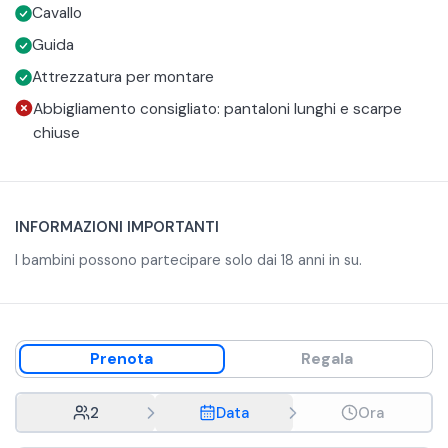
Cavallo
abbigliamento adatto con pantaloni lunghi e scarpe
chiuse.
Guida
Attrezzatura per montare
Abbigliamento consigliato: pantaloni lunghi e scarpe
chiuse
INFORMAZIONI IMPORTANTI
I bambini possono partecipare solo dai 18 anni in su.
Prenota
Regala
2
Data
Ora