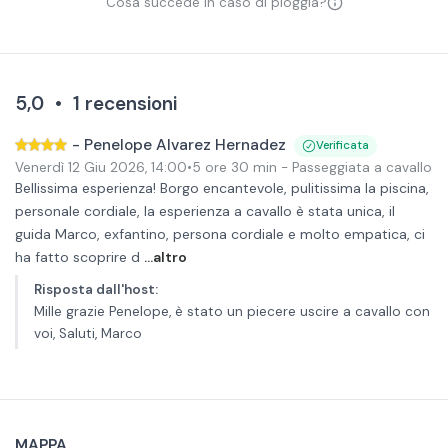
Cosa succede in caso di pioggia?
5,0
•
1
recensioni
-
Penelope Alvarez Hernadez
Verificata
Venerdì 12 Giu 2026
,
14:00
•
5 ore 30 min
- Passeggiata a cavallo co
Bellissima esperienza! Borgo encantevole, pulitissima la piscina,
personale cordiale, la esperienza a cavallo è stata unica, il
guida Marco, exfantino, persona cordiale e molto empatica, ci
ha fatto scoprire d
...altro
Risposta dall'host
:
Mille grazie Penelope, è stato un piecere uscire a cavallo con
voi, Saluti, Marco
MAPPA