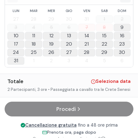
LUN
MAR
MER
GIO
VEN
SAB
DOM
27
28
29
30
31
1
2
3
4
5
6
7
8
9
10
11
12
13
14
15
16
17
18
19
20
21
22
23
24
25
26
27
28
29
30
31
1
2
3
4
5
6
Totale
Seleziona data
2 Partecipanti
, 3 ore
• Passeggiata a cavallo tra le Crete Senesi
Procedi
Cancellazione gratuita
fino a 48 ore prima
Prenota ora, paga dopo