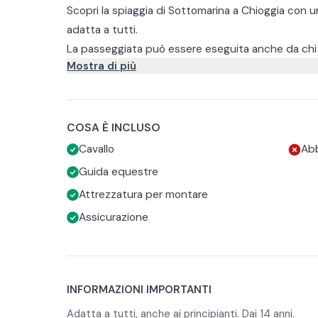
Scopri la spiaggia di Sottomarina a Chioggia con u
adatta a tutti.
La passeggiata può essere eseguita anche da chi 
Mostra di più
problema. Vi verranno date le informazioni basilari
Durante l'uscita si andrà sulla spiaggia e si potrà
ammirando il mare.
La durata indicativa è di circa 2 ore.
L’accesso alla spiaggia non è garantito poichè di
COSA È INCLUSO
verranno valutate solo al momento dalla struttura.
Cavallo
Ab
Vi verrà fornita tutta l’attrezzatura per montare 
Guida equestre
L’abbigliamento consigliato comprende pantaloni 
Attrezzatura per montare
Assicurazione
INFORMAZIONI IMPORTANTI
Adatta a tutti, anche ai principianti. Dai 14 anni.