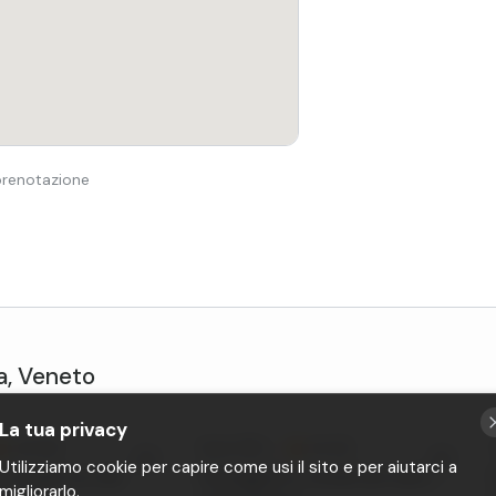
 prenotazione
a
,
Veneto
La tua privacy
4,9 (13)
Teolo
(PD)
•
5,0 (2)
Utilizziamo cookie per capire come usi il sito e per aiutarci a
 cavallo sui colli
Passeggiata a cavallo per bambini
migliorarlo.