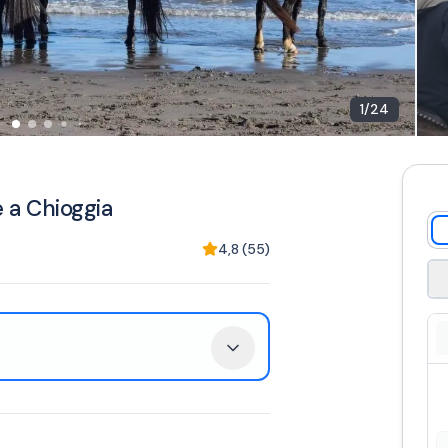
1
/
24
e a Chioggia
4,8
(
55
)