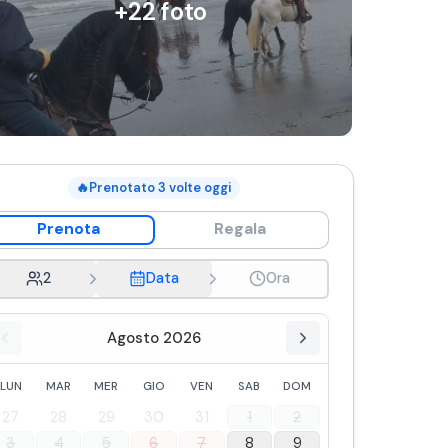
+
22
foto
🔥
Prenotato
3
volte oggi
Prenota
Regala
2
Data
Ora
Agosto 2026
LUN
MAR
MER
GIO
VEN
SAB
DOM
27
28
29
30
31
1
2
3
4
5
6
7
8
9