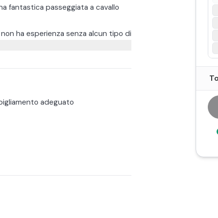
na fantastica passeggiata a cavallo
non ha esperienza senza alcun tipo di
 su come cavalcare la prima volta.
 passeggiare con sulla sabbia
To
pende da svariate condizioni che
bigliamento adeguato
a cavallo, caschetto compreso.
lunghe e scarpe chiuse.