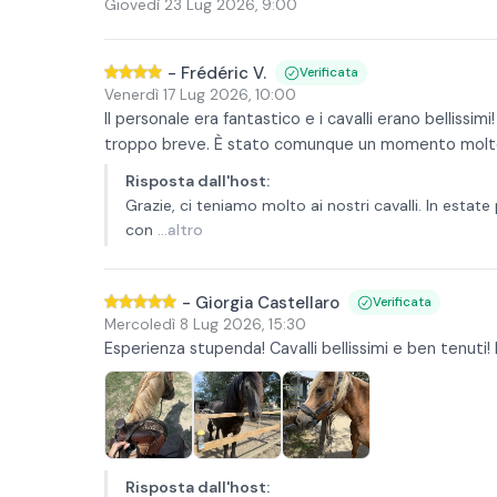
Giovedì 23 Lug 2026
,
9:00
-
Frédéric V.
Verificata
Venerdì 17 Lug 2026
,
10:00
Il personale era fantastico e i cavalli erano bellissim
troppo breve. È stato comunque un momento molto
Risposta dall'host
:
Grazie, ci teniamo molto ai nostri cavalli. In estat
con
...altro
-
Giorgia Castellaro
Verificata
Mercoledì 8 Lug 2026
,
15:30
Esperienza stupenda! Cavalli bellissimi e ben tenuti! 
Risposta dall'host
: