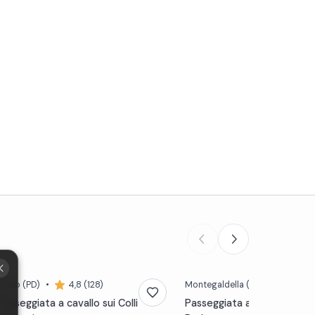
Teolo
(PD)
•
4,8 (128)
Montegaldella
(VI)
•
4,7 (2
Passeggiata a cavallo sui Colli
Passeggiata a cavallo tra 