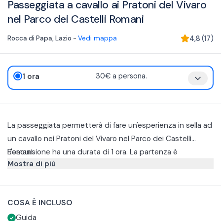
Passeggiata a cavallo ai Pratoni del Vivaro
nel Parco dei Castelli Romani
Rocca di Papa
,
Lazio
-
Vedi mappa
4,8
(
17
)
1 ora
30€ a persona.
La passeggiata permetterà di fare un'esperienza in sella ad
un cavallo nei Pratoni del Vivaro nel Parco dei Castelli
Romani.
L'escursione ha una durata di 1 ora. La partenza è
Mostra di più
pianificata dal maneggio e durante le passeggiate
attraverserete i boschi e praterie che caratterizzano il
Le passeggiate sono pensate per principianti e la
Parco.
struttura fornisce i caschi e, previa richiesta, le protezioni
COSA È INCLUSO
e l'assicurazione è compresa nel prezzo.
Inoltre, per partecipare è sono richiesti pantaloni lunghi e
Guida
scarpe chiuse.