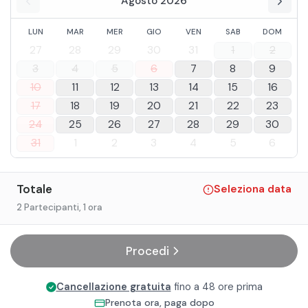
Agosto 2026
LUN
MAR
MER
GIO
VEN
SAB
DOM
27
28
29
30
31
1
2
3
4
5
6
7
8
9
10
11
12
13
14
15
16
17
18
19
20
21
22
23
24
25
26
27
28
29
30
31
1
2
3
4
5
6
Totale
Seleziona data
2 Partecipanti
, 1 ora
Procedi
Cancellazione gratuita
fino a 48 ore prima
Prenota ora, paga dopo