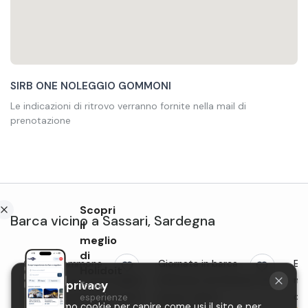
SIRB ONE NOLEGGIO GOMMONI
Le indicazioni di ritrovo verranno fornite nella mail di
prenotazione
Scopri
Barca
vicino a
Sassari
,
Sardegna
il
meglio
di
Gita in gommone
Giornata in barca
Esc
Holidoit
elettrico con soste bagno
all'Asinara da Stintino con
mez
La tua privacy
Trova
all'Asinara da Porto Torres
pranzo tipico
da 
esperienze
Utilizziamo cookie per capire come usi il sito e per