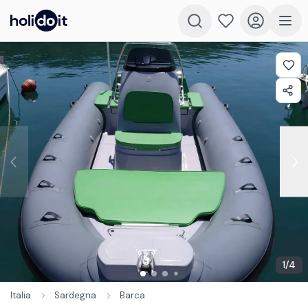
1
/
4
Italia
Sardegna
Barca