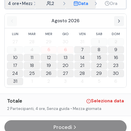
4 ore
•
Mezza giornata
2
Data
Ora
Agosto 2026
LUN
MAR
MER
GIO
VEN
SAB
DOM
27
28
29
30
31
1
2
3
4
5
6
7
8
9
10
11
12
13
14
15
16
17
18
19
20
21
22
23
24
25
26
27
28
29
30
31
1
2
3
4
5
6
Totale
Seleziona data
2 Partecipanti
, 4 ore
, Senza guida
• Mezza giornata
Procedi