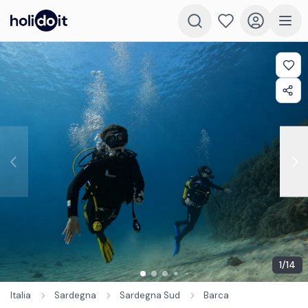
1
/
14
Italia
Sardegna
Sardegna Sud
Barca