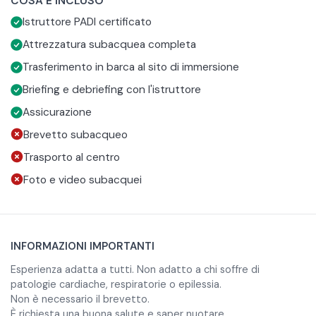
COSA È INCLUSO
dell'attrezzatura, che viene scelta e regolata in base alle
condizioni del mare. In acqua inizierai con alcuni semplici
Istruttore PADI certificato
tue esigenze.
esercizi in una zona protetta, sempre sotto l'attenta
supervisione dell'istruttore, così da acquisire confidenza.
Attrezzatura subacquea completa
Quando sarai pronto, inizierai la tua immersione guidata tra
Trasferimento in barca al sito di immersione
fondali ricchi di vita marina.
Briefing e debriefing con l'istruttore
Assicurazione
Al termine dell'esperienza rientrerai al punto di partenza,
Brevetto subacqueo
dove un debriefing finale ti permetterà di rivivere i
momenti più belli della giornata e ricevere consigli utili.
Trasporto al centro
Foto e video subacquei
INFORMAZIONI IMPORTANTI
Esperienza adatta a tutti. Non adatto a chi soffre di
patologie cardiache, respiratorie o epilessia.
Non è necessario il brevetto.
È richiesta una buona salute e saper nuotare.