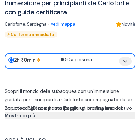
Immersione per principianti da Carloforte
con guida certificata
Carloforte
,
Sardegna
-
Vedi mappa
Novità
⚡
Conferma immediata
2h 30min
110€ a persona.
Scopri il mondo della subacquea con un'immersione
guidata per principianti a Carloforte accompagnato da un
istruttore PADI certificato. Raggiungi in barca uno dei
Dopo l'accoglienza, parteciperai a un briefing introduttivo
Mostra di più
migliori siti di immersione dell'Isola di San Pietro.
durante il quale imparerai le tecniche fondamentali per
immergerti in sicurezza, dalla respirazione sott'acqua ai
Una volta pronto, salirai a bordo della barca e navigherai
segnali di comunicazione, fino all'utilizzo corretto
verso il punto di immersione selezionato in base alle