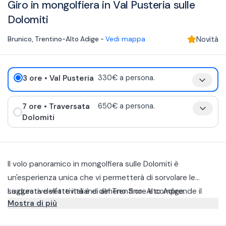
Giro in mongolfiera in Val Pusteria sulle
Dolomiti
Brunico
,
Trentino-Alto Adige
-
Vedi mappa
Novità
3 ore
• Val Pusteria
330€ a persona.
7 ore
• Traversata
650€ a persona.
Dolomiti
Il volo panoramico in mongolfiera sulle Dolomiti è
un'esperienza unica che vi permetterà di sorvolare le
suggestive vette italiane del Trentino-Alto Adige.
La durata dell'attività è di almeno 3 ore e comprende il
Mostra di più
gonfiaggio della mongolfiera, volo di almeno 1 ora, recupero,
impacchettamento del pallone, aperitivo, se previsto, e
L'area di decollo è tra Brunico e Dobbiaco in Val Pusteria (la