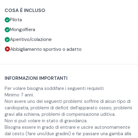
ritorno al punto di ritrovo.
mattina o il pomeriggio a seconda della stagione) ed il
COSA È INCLUSO
percorso del volo varia in base alla direzione del vento. Il
Val Pusteria
Pilota
pilota controllerà solo la quota, sfruttando le correnti per
L'esperienza ha una durata di circa 3 ore. Questo volo vi
l'atterraggio.
permetterà di ammirare la magnifica Val Pusteria dall'alto,
Mongolfiera
godendo di una vista unica sulle sue maestose vette e
Traversata delle Dolomiti
Aperitivo/colazione
suggestive valli. Al termine dell'esperienza condividerete
Il volo dura un'intera giornata. Il giro in mongolfiera sulle
Abbigliamento sportivo o adatto
un rinfresco sul campo di atterraggio, brindando al viaggio
Dolomiti ti farà ammirare le vette italiane più suggestive, fra
appena concluso con del prosecco.
cui le Tre Cime di Lavaredo, da una prospettiva unica. La
Per goderti al massimo l'esperienza scelta è necessario
traversata delle Dolomiti è disponibile solo nel periodo
indossare un abbigliamento sportivo adeguato alla
INFORMAZIONI IMPORTANTI
invernale.
stagione con pantaloni lunghi e scarpe chiuse senza
tacco.
Per volare bisogna soddifare i seguenti requisiti:
Minimo 7 anni.
Non avere uno dei seguenti problemi: soffrire di alcun tipo di
cardiopatia, problemi di deficit dell’apparato osseo, problemi
gravi alla schiena, problemi di compensazione uditiva.
Non si può volare in stato di gravidanza.
Bisogna essere in grado di entrare e uscire autonomamente
dal cesto (fare uno/due gradini) e far passare una gamba alla