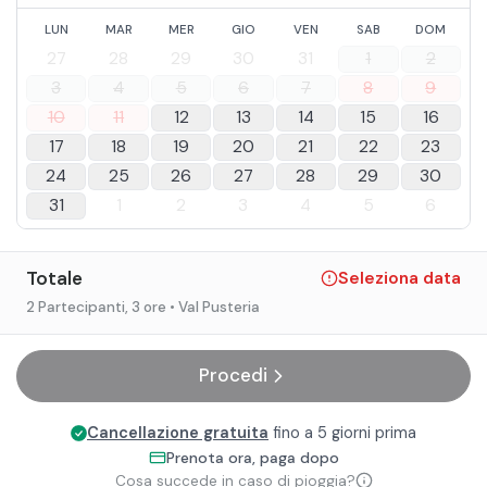
LUN
MAR
MER
GIO
VEN
SAB
DOM
27
28
29
30
31
1
2
3
4
5
6
7
8
9
10
11
12
13
14
15
16
17
18
19
20
21
22
23
24
25
26
27
28
29
30
31
1
2
3
4
5
6
Totale
Seleziona data
2 Partecipanti
, 3 ore
• Val Pusteria
Procedi
Cancellazione gratuita
fino a 5 giorni prima
Prenota ora, paga dopo
Cosa succede in caso di pioggia?