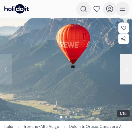
1
/
15
Italia
Trentino-Alto Adige
Dolomiti: Ortisei, Canazei e Alto A