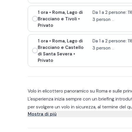
1 ora
• Roma, Lago di
Da 1 a 2 persone: 1
Bracciano e Tivoli
•
3 person
...
Privato
1 ora
• Roma, Lago di
Da 1 a 2 persone: 1
Bracciano e Castello
3 person
...
di Santa Severa
•
Privato
Volo in elicottero panoramico su Roma e sulle princip
L'esperienza inizia sempre con un briefing introdut
per svolgere un volo in sicurezza, al termine del qua
Mostra di più
necessaria per il volo.
Per personalizzare l'esperienza potrete scegliere t
Tour di Roma
Il volo si svolge con un elicottero R22 che dispo