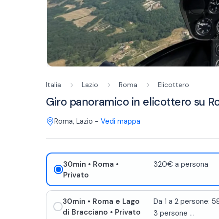
Italia
Lazio
Roma
Elicottero
Giro panoramico in elicottero su R
Roma
,
Lazio
-
Vedi mappa
30min
• Roma
•
320€ a persona
Privato
30min
• Roma e Lago
Da 1 a 2 persone: 
di Bracciano
• Privato
3 persone
...