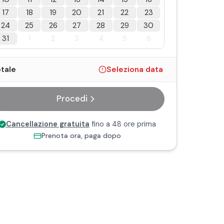
17
18
19
20
21
22
23
24
25
26
27
28
29
30
31
1
2
3
4
5
6
tale
Seleziona data
Procedi
Cancellazione gratuita
fino a 48 ore prima
Prenota ora, paga dopo