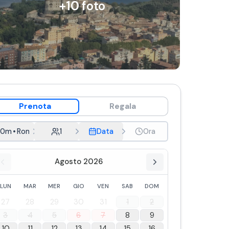
+
10
foto
Prenota
Regala
30m
•
Roma
1
Data
Ora
Agosto 2026
LUN
MAR
MER
GIO
VEN
SAB
DOM
27
28
29
30
31
1
2
3
4
5
6
7
8
9
10
11
12
13
14
15
16