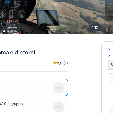
1
/
12
oma e dintorni
5,0
(
7
)
580€ a gruppo