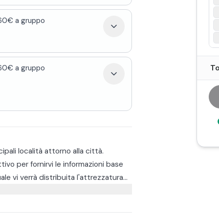
160€ a gruppo
To
160€ a gruppo
ali località attorno alla città.
tivo per fornirvi le informazioni base
le vi verrà distribuita l'attrezzatura
ra 4 diverse opzioni.
ne di 1 unico posto passeggero. Questa