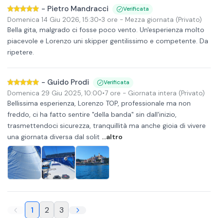
-
Pietro Mandracci
Verificata
Domenica 14 Giu 2026
,
15:30
•
3 ore
- Mezza giornata
(Privato)
Bella gita, malgrado ci fosse poco vento. Un'esperienza molto
piacevole e Lorenzo uni skipper gentilissimo e competente. Da
ripetere.
-
Guido Prodi
Verificata
Domenica 29 Giu 2025
,
10:00
•
7 ore
- Giornata intera
(Privato)
Bellissima esperienza, Lorenzo TOP, professionale ma non
freddo, ci ha fatto sentire "della banda" sin dall'inizio,
trasmettendoci sicurezza, tranquillità ma anche gioia di vivere
una giornata diversa dal solit
...altro
1
2
3