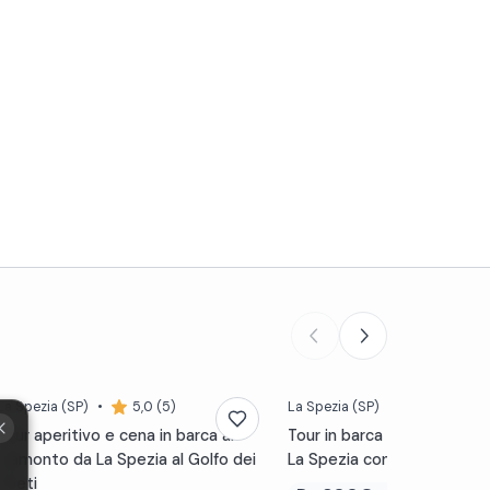
La Spezia
(SP)
•
5,0 (5)
La Spezia
(SP)
•
Novità
Tour aperitivo e cena in barca al
Tour in barca nel Golfo dei
tramonto da La Spezia al Golfo dei
La Spezia con aperitivo
Poeti