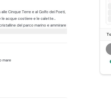
alle Cinque Terre e al Golfo dei Poeti,
le acque costiere e le calette
cristalline del parco marino e ammirare
 oltre a godere dei pittoreschi scorci di
To
.
 un pranzo a base di focaccia di
.
ro, Lerici e le isole di Palmaria, Tino e
o mare
panorami mozzafiato.
dello skipper, le tappe possono subire
 Spezia per Portovenere, attraversando
ano sulle scogliere, con sosta per il