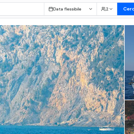
Cer
Data flessibile
2