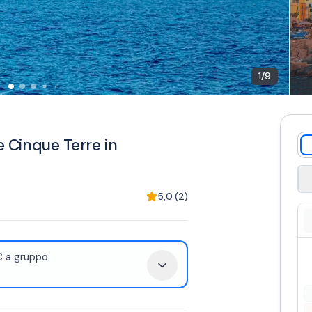
1
/
9
le Cinque Terre in
5,0
(
2
)
 a gruppo.