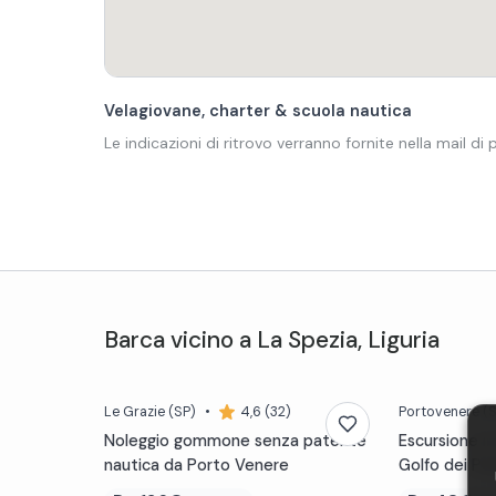
Velagiovane, charter & scuola nautica
Le indicazioni di ritrovo verranno fornite nella mail di
Barca
vicino a
La Spezia
,
Liguria
Le Grazie
(SP)
•
4,6 (32)
Portovenere
(S
Noleggio gommone senza patente
Escursione in
nautica da Porto Venere
Golfo dei Po