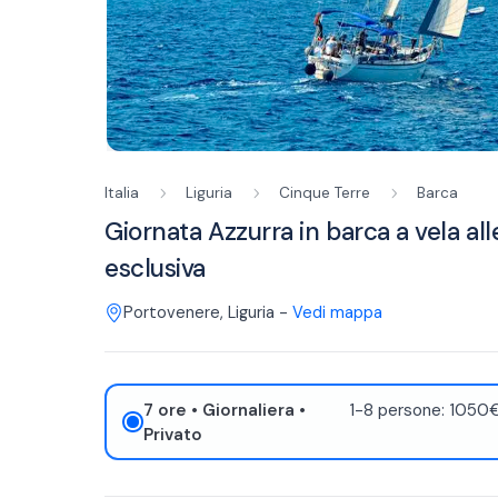
Italia
Liguria
Cinque Terre
Barca
Giornata Azzurra in barca a vela al
esclusiva
Portovenere
,
Liguria
-
Vedi mappa
7 ore
• Giornaliera
•
1-8 persone: 1050€
Privato