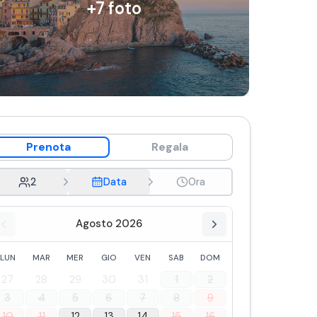
+
7
foto
Prenota
Regala
2
Data
Ora
Agosto 2026
LUN
MAR
MER
GIO
VEN
SAB
DOM
27
28
29
30
31
1
2
3
4
5
6
7
8
9
10
11
12
13
14
15
16