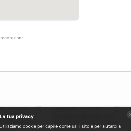
 prenotazione
P)
•
Novità
La Spezia
(SP)
•
4,7 (26)
La tua privacy
 barca alle isole del
Tour in barca delle Cinque Terre e
eti da Portovenere
Porto Venere con pranzo a bordo
Utilizziamo cookie per capire come usi il sito e per aiutarci a