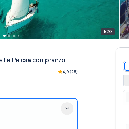
1
/
20
a e La Pelosa con pranzo
4,9
(
25
)