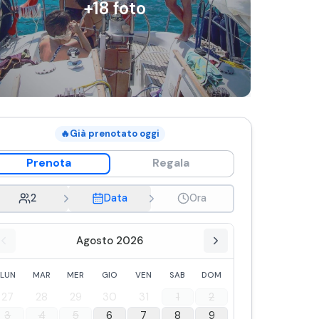
+
18
foto
🔥
Già prenotato oggi
Prenota
Regala
2
Data
Ora
Agosto 2026
LUN
MAR
MER
GIO
VEN
SAB
DOM
27
28
29
30
31
1
2
3
4
5
6
7
8
9