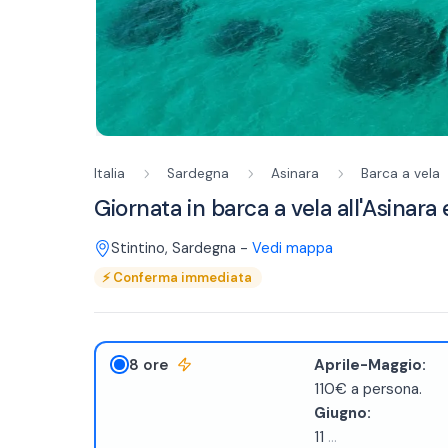
Italia
Sardegna
Asinara
Barca a vela
Giornata in barca a vela all'Asinar
Stintino
,
Sardegna
-
Vedi mappa
⚡
Conferma immediata
8 ore
Aprile-Maggio:
110€ a persona.
Giugno:
11
...