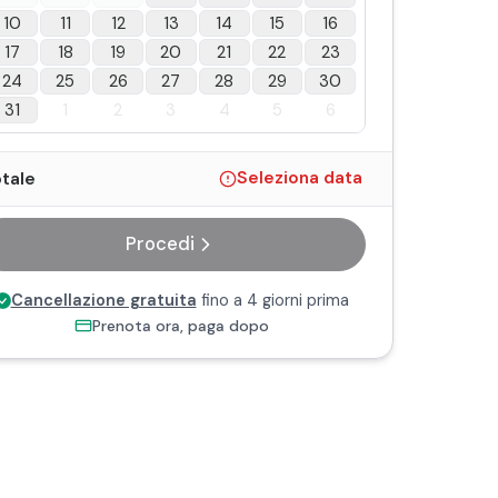
10
11
12
13
14
15
16
17
18
19
20
21
22
23
24
25
26
27
28
29
30
31
1
2
3
4
5
6
tale
Seleziona data
Procedi
Cancellazione gratuita
fino a 4 giorni prima
Prenota ora, paga dopo