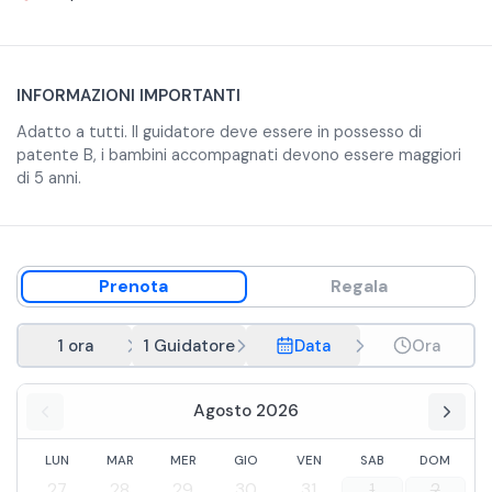
INFORMAZIONI IMPORTANTI
Adatto a tutti. Il guidatore deve essere in possesso di
patente B, i bambini accompagnati devono essere maggiori
di 5 anni.
Prenota
Regala
1 ora
1 Guidatore, 1 Passeggero
Data
Ora
Agosto 2026
LUN
MAR
MER
GIO
VEN
SAB
DOM
27
28
29
30
31
1
2