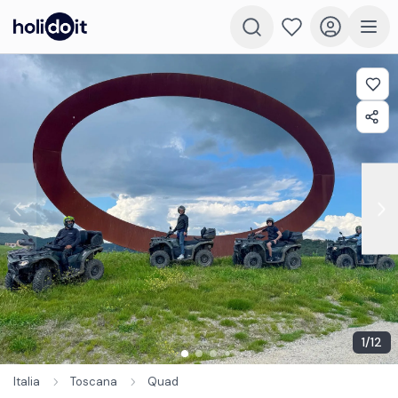
1
/
12
Italia
Toscana
Quad