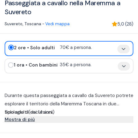
Passeggiata a cavallo nella Maremma a
Suvereto
Suvereto
,
Toscana
-
Vedi mappa
5,0
(
28
)
2 ore
• Solo adulti
70€ a persona.
1 ora
• Con bambini
35€ a persona.
Durante questa passeggiata a cavallo da Suvereto potrete
esplorare il territorio della Maremma Toscana in due
tipologie di escursioni.
Solo adulti (dai 14 anni)
Mostra di più
La passeggiata a cavallo tra vigneti e uliveti vi farà
attraversare la famosa "strada del vino e dell'olio".
Questa escursione di 2 ore è disponibile solo per adulti e