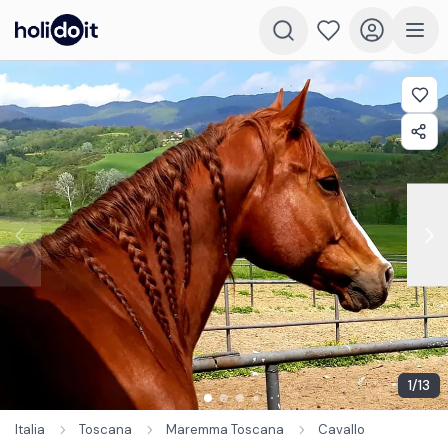
1
/
13
Italia
Toscana
Maremma Toscana
Cavallo