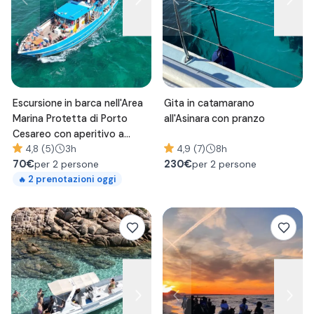
Escursione in barca nell'Area
Gita in catamarano
Marina Protetta di Porto
all'Asinara con pranzo
Cesareo con aperitivo a
bordo
4,8 (5)
3h
4,9 (7)
8h
70
€
230
€
per 2 persone
per 2 persone
2
prenotazioni oggi
🔥