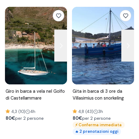
Giro in barca a vela nel Golfo
Gita in barca di 3 ore da
di Castellammare
Villasimius con snorkeling
4,3 (10)
4h
4,8 (43)
3h
80
€
80
€
per 2 persone
per 2 persone
⚡
Conferma immediata
2
prenotazioni oggi
🔥