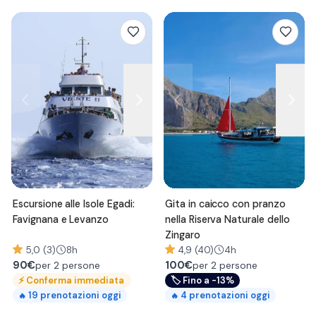
Escursione alle Isole Egadi:
Gita in caicco con pranzo
Favignana e Levanzo
nella Riserva Naturale dello
Zingaro
5,0 (3)
8h
4,9 (40)
4h
90
€
100
€
per 2 persone
per 2 persone
⚡
Conferma immediata
🏷
Fino a -13%
19
prenotazioni oggi
4
prenotazioni oggi
🔥
🔥