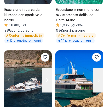
Escursione in barca da
Escursione in gommone con
Numana con aperitivo a
avvistamento delfini da
bordo
Golfo Aranci
4,8 (86)
3h
5,0 (2)
1h30m
98
€
98
€
per 2 persone
per 2 persone
⚡
Conferma immediata
⚡
Conferma immediata
12
prenotazioni oggi
14
prenotazioni oggi
🔥
🔥