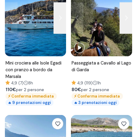
Mini crociera alle Isole Egadi
Passeggiata a Cavallo al Lago
con pranzo a bordo da
di Garda
Marsala
4,9 (7)
8h
4,9 (119)
1h
110
€
80
€
per 2 persone
per 2 persone
⚡
Conferma immediata
⚡
Conferma immediata
9
prenotazioni oggi
3
prenotazioni oggi
🔥
🔥