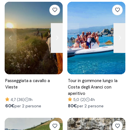
Passeggiata a cavallo a
Tour in gommone lungo la
Vieste
Costa degli Aranci con
aperitivo
4,7 (36)
1h
5,0 (2)
4h
60
€
80
€
per 2 persone
per 2 persone