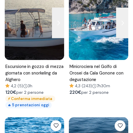
Escursione in gozzo di mezza
Minicrociera nel Golfo di
giornata con snorkeling da
Orosei da Cala Gonone con
Alghero
degustazione
4,2 (5)
3h
4,3 (243)
7h30m
120
€
220
€
per 2 persone
per 2 persone
⚡
Conferma immediata
5
prenotazioni oggi
🔥