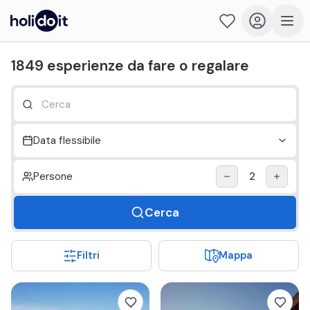
Holidoit - Trova cosa fare il prossimo weekend
1849
esperienze
da fare o regalare
Data flessibile
Persone
2
Cerca
Filtri
Mappa