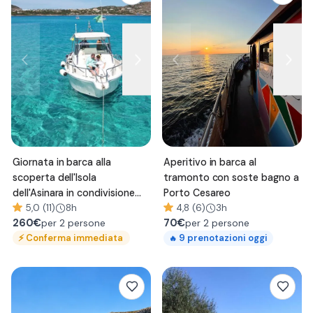
Giornata in barca alla
Aperitivo in barca al
scoperta dell'Isola
tramonto con soste bagno a
dell'Asinara in condivisione
Porto Cesareo
con pranzo
5,0 (11)
8h
4,8 (6)
3h
260
€
70
€
per 2 persone
per 2 persone
⚡
Conferma immediata
9
prenotazioni oggi
🔥