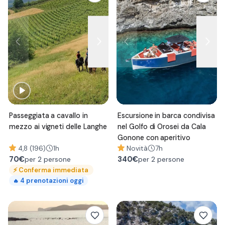
Passeggiata a cavallo in
Escursione in barca condivisa
mezzo ai vigneti delle Langhe
nel Golfo di Orosei da Cala
Gonone con aperitivo
4,8 (196)
1h
Novità
7h
70
€
340
€
per 2 persone
per 2 persone
⚡
Conferma immediata
4
prenotazioni oggi
🔥