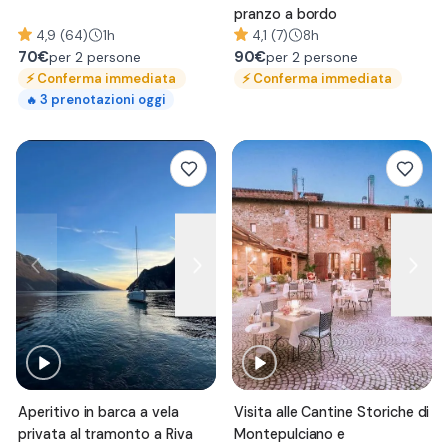
pranzo a bordo
4,9 (64)
1h
4,1 (7)
8h
70
€
90
€
per 2 persone
per 2 persone
⚡
Conferma immediata
⚡
Conferma immediata
3
prenotazioni oggi
🔥
Aperitivo in barca a vela
Visita alle Cantine Storiche di
privata al tramonto a Riva
Montepulciano e