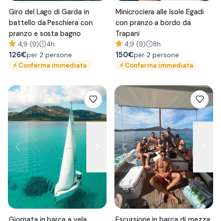
Giro del Lago di Garda in
Minicrociera alle Isole Egadi
battello da Peschiera con
con pranzo a bordo da
pranzo e sosta bagno
Trapani
4,9 (9)
4h
4,9 (9)
8h
126
€
150
€
per 2 persone
per 2 persone
⚡
Conferma immediata
⚡
Conferma immediata
Giornata in barca a vela
Escursione in barca di mezza