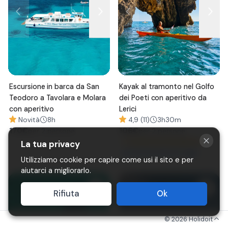
Escursione in barca da San
Kayak al tramonto nel Golfo
Teodoro a Tavolara e Molara
dei Poeti con aperitivo da
con aperitivo
Lerici
Novità
8h
4,9 (11)
3h30m
170
€
106
€
per 2 persone
per 2 persone
⚡
Conferma immediata
La tua privacy
12
prenotazioni oggi
🔥
Utilizziamo cookie per capire come usi il sito e per
aiutarci a migliorarlo.
Rifiuta
Ok
©
2026
Holidoit