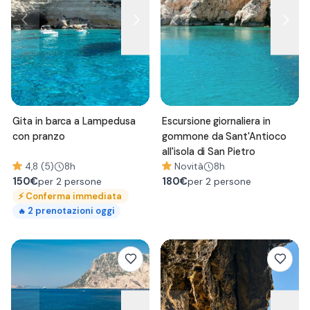
Gita in barca a Lampedusa
Escursione giornaliera in
con pranzo
gommone da Sant'Antioco
all'isola di San Pietro
4,8 (5)
8h
Novità
8h
150
€
180
€
per 2 persone
per 2 persone
⚡
Conferma immediata
2
prenotazioni oggi
🔥