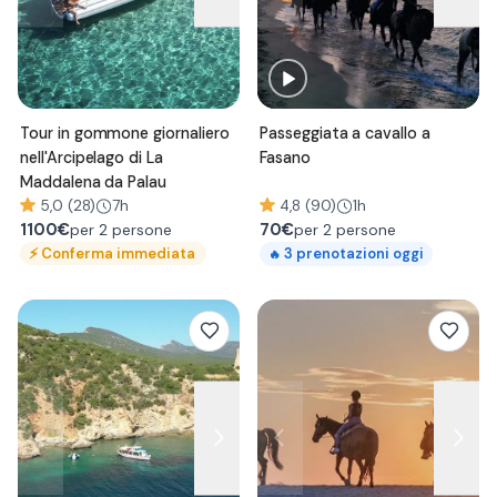
Tour in gommone giornaliero
Passeggiata a cavallo a
nell'Arcipelago di La
Fasano
Maddalena da Palau
5,0 (28)
7h
4,8 (90)
1h
1100
€
70
€
per 2 persone
per 2 persone
⚡
Conferma immediata
3
prenotazioni oggi
🔥