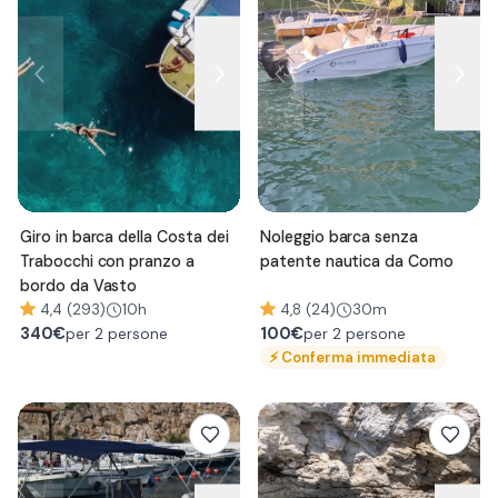
Giro in barca della Costa dei
Noleggio barca senza
Trabocchi con pranzo a
patente nautica da Como
bordo da Vasto
4,4 (293)
10h
4,8 (24)
30m
340
€
100
€
per 2 persone
per 2 persone
⚡
Conferma immediata