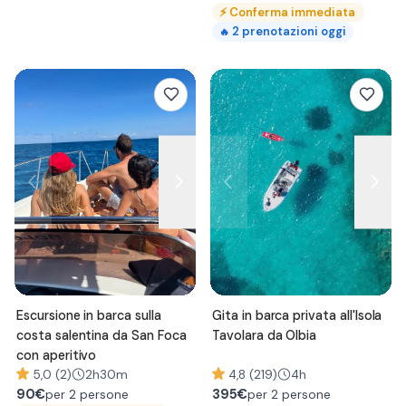
⚡
Conferma immediata
2
prenotazioni oggi
🔥
Escursione in barca sulla
Gita in barca privata all'Isola
costa salentina da San Foca
Tavolara da Olbia
con aperitivo
5,0 (2)
2h30m
4,8 (219)
4h
90
€
395
€
per 2 persone
per 2 persone