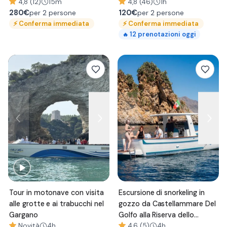
4,8 (12)
15m
4,8 (46)
1h
280
€
120
€
per 2 persone
per 2 persone
⚡
Conferma immediata
⚡
Conferma immediata
12
prenotazioni oggi
🔥
Tour in motonave con visita
Escursione di snorkeling in
alle grotte e ai trabucchi nel
gozzo da Castellammare Del
Gargano
Golfo alla Riserva dello
Novità
4h
Zingaro
4,6 (5)
4h