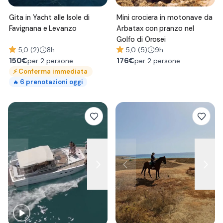
Gita in Yacht alle Isole di
Mini crociera in motonave da
Favignana e Levanzo
Arbatax con pranzo nel
Golfo di Orosei
5,0 (2)
8h
5,0 (5)
9h
150
€
176
€
per 2 persone
per 2 persone
⚡
Conferma immediata
6
prenotazioni oggi
🔥