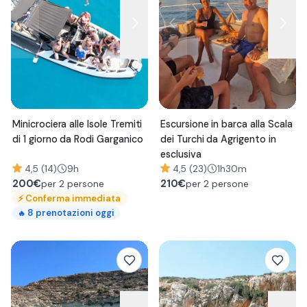
Minicrociera alle Isole Tremiti
Escursione in barca alla Scala
di 1 giorno da Rodi Garganico
dei Turchi da Agrigento in
esclusiva
4,5 (14)
9h
4,5 (23)
1h30m
200
€
210
€
per 2 persone
per 2 persone
⚡
Conferma immediata
8
prenotazioni oggi
🔥