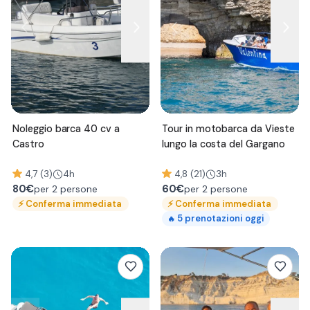
Noleggio barca 40 cv a
Tour in motobarca da Vieste
Castro
lungo la costa del Gargano
4,7 (3)
4h
4,8 (21)
3h
80
€
60
€
per 2 persone
per 2 persone
⚡
Conferma immediata
⚡
Conferma immediata
5
prenotazioni oggi
🔥