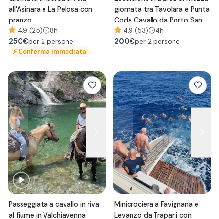
all'Asinara e La Pelosa con
giornata tra Tavolara e Punta
pranzo
Coda Cavallo da Porto San
4,9 (25)
8h
Paolo
4,9 (53)
4h
250
€
200
€
per 2 persone
per 2 persone
⚡
Conferma immediata
Passeggiata a cavallo in riva
Minicrociera a Favignana e
al fiume in Valchiavenna
Levanzo da Trapani con