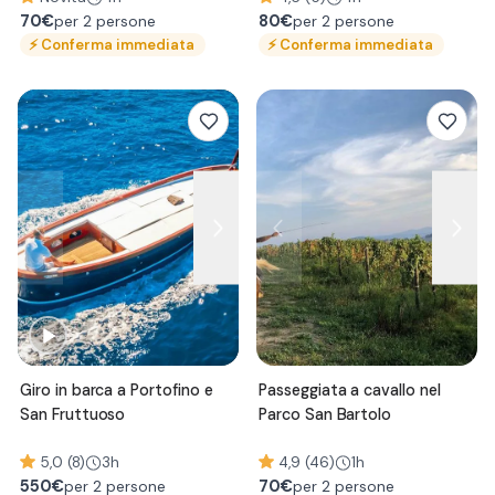
70
€
80
€
per 2 persone
per 2 persone
⚡
Conferma immediata
⚡
Conferma immediata
Giro in barca a Portofino e
Passeggiata a cavallo nel
San Fruttuoso
Parco San Bartolo
5,0 (8)
3h
4,9 (46)
1h
550
€
70
€
per 2 persone
per 2 persone