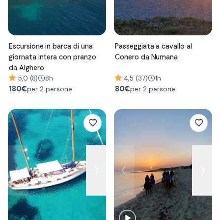
Escursione in barca di una
Passeggiata a cavallo al
giornata intera con pranzo
Conero da Numana
da Alghero
5,0 (8)
8h
4,5 (37)
1h
180
€
80
€
per 2 persone
per 2 persone