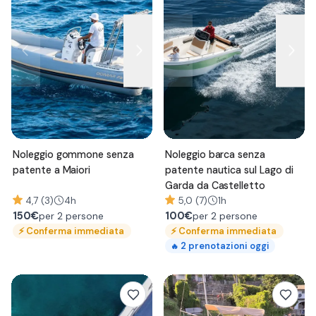
Noleggio gommone senza
Noleggio barca senza
patente a Maiori
patente nautica sul Lago di
Garda da Castelletto
4,7 (3)
4h
5,0 (7)
1h
150
€
100
€
per 2 persone
per 2 persone
⚡
Conferma immediata
⚡
Conferma immediata
2
prenotazioni oggi
🔥