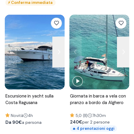
⚡
Conferma immediata
Escursione in yacht sulla
Giornata in barca a vela con
Costa Ragusana
pranzo a bordo da Alghero
Novità
4h
5,0 (8)
7h30m
240
€
per 2 persone
Da
90€
a persona
4
prenotazioni oggi
🔥