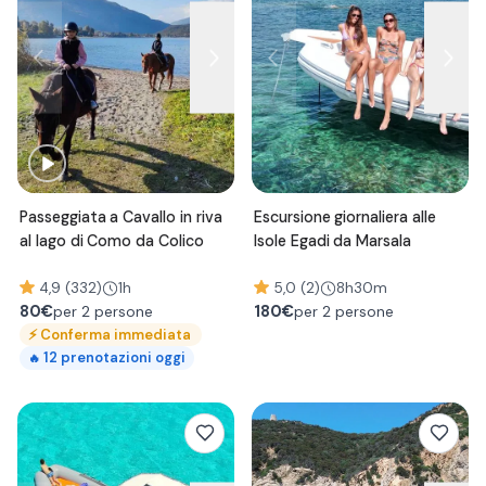
Passeggiata a Cavallo in riva
Escursione giornaliera alle
al lago di Como da Colico
Isole Egadi da Marsala
4,9 (332)
1h
5,0 (2)
8h30m
80
€
180
€
per 2 persone
per 2 persone
⚡
Conferma immediata
12
prenotazioni oggi
🔥