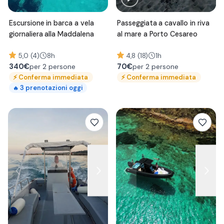
Escursione in barca a vela
Passeggiata a cavallo in riva
giornaliera alla Maddalena
al mare a Porto Cesareo
5,0 (4)
8h
4,8 (18)
1h
340
€
70
€
per 2 persone
per 2 persone
⚡
Conferma immediata
⚡
Conferma immediata
3
prenotazioni oggi
🔥