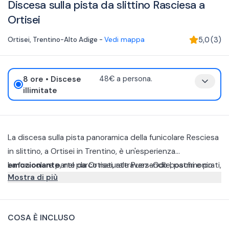
Discesa sulla pista da slittino Rasciesa a
Ortisei
Ortisei
,
Trentino-Alto Adige
-
Vedi mappa
5,0
(
3
)
8 ore
• Discese
48€ a persona.
illimitate
La discesa sulla pista panoramica della funicolare Resciesa
in slittino, a Ortisei in Trentino, è un'esperienza
emozionante
La funicolare parte da Ortisei, attraversando boschi e prati,
, nel parco naturale Puez-Odle, patrimonio
Mostra di più
naturale mondiale dell'UNESCO.
fino a raggiungere i 2.200 metri di altezza, con un
incredibile panorama verso il massiccio del Sella,
Una volta raggiunto la fine della risalita con i vostri slittini
Marmolada, Gruppo del Sassolungo e dello Sciliar, che
tipici tirolesi,
potrete scendere dalla pista da slittino
COSA È INCLUSO
lascia a bocca aperta. Potrete vedere questo fantastico
intermedia lunga circa 6 km e con un dislivello di
Per scendere a valle, ci sarà nuovamente da prendere la