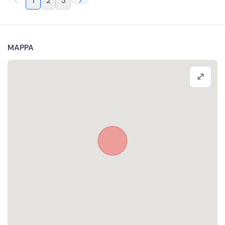
1
2
3
MAPPA