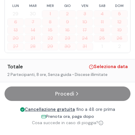
LUN
MAR
MER
GIO
VEN
SAB
DOM
29
30
1
2
3
4
5
6
7
8
9
10
11
12
13
14
15
16
17
18
19
20
21
22
23
24
25
26
27
28
29
30
31
1
2
Totale
Seleziona data
2 Partecipanti
, 8 ore
, Senza guida
• Discese illimitate
Procedi
Cancellazione gratuita
fino a 48 ore prima
Prenota ora, paga dopo
Cosa succede in caso di pioggia?