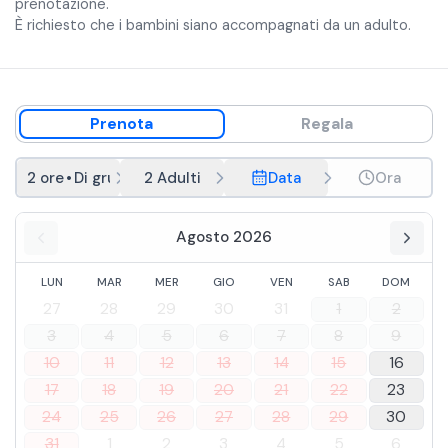
prenotazione.
È richiesto che i bambini siano accompagnati da un adulto.
Prenota
Regala
2 ore
•
Di gruppo
2 Adulti
Data
Ora
Agosto 2026
LUN
MAR
MER
GIO
VEN
SAB
DOM
27
28
29
30
31
1
2
3
4
5
6
7
8
9
10
11
12
13
14
15
16
17
18
19
20
21
22
23
24
25
26
27
28
29
30
31
1
2
3
4
5
6