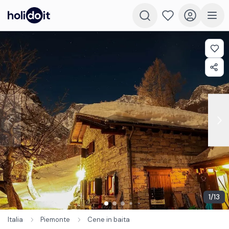
1
/
13
Italia
Piemonte
Cene in baita