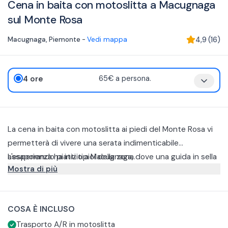
Cena in baita con motoslitta a Macugnaga
sul Monte Rosa
Macugnaga
,
Piemonte
-
Vedi mappa
4,9
(
16
)
4 ore
65€ a persona.
La cena in baita con motoslitta ai piedi del Monte Rosa vi
permetterà di vivere una serata indimenticabile
assaporando piatti tipici della zona.
L'esperienza ha inizio a Macugnaga, dove una guida in sella
Mostra di più
alla motoslitta vi verrà a prendere e vi porterà alle baita
risalendo le piste innevate.
Il menù offerto comprende:
Antipasto misto con salumi e formaggi in abbinamento a
COSA È INCLUSO
verdure di stagione
Trasporto A/R in motoslitta
Degustazione di polente
Per offrirvi la miglior esperienza culinaria e valorizzare il