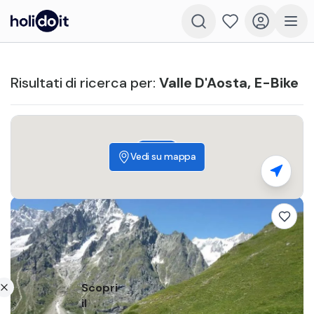
Risultati di ricerca per
:
Valle D'Aosta
,
E-Bike
110
€
Vedi su mappa
Scopri
il