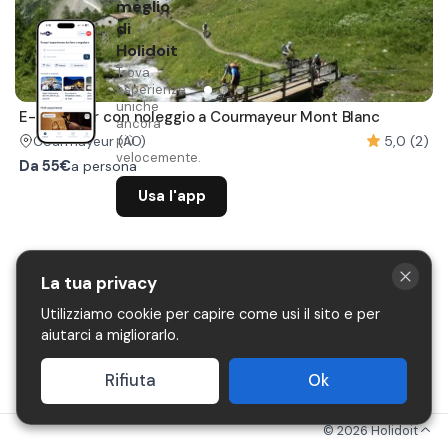
meglio
di
Holidoit
Trova
esperienze
uniche
E-bike tour con noleggio a Courmayeur Mont Blanc
ancora
più
5,0 (2)
Courmayeur
(AO)
velocemente.
Da
55€
a persona
Usa l'app
La tua privacy
Utilizziamo cookie per capire come usi il sito e per
aiutarci a migliorarlo.
Rifiuta
Ok
©
2026
Holidoit