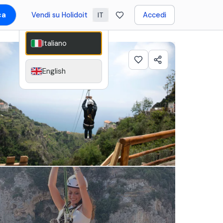
ca
Vendi su Holidoit
Accedi
IT
Italiano
English