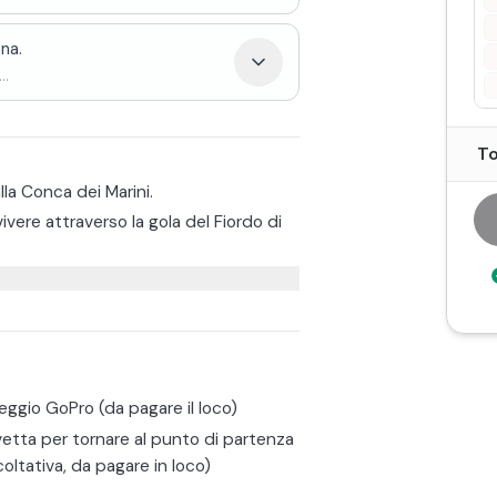
na.
..
To
alla Conca dei Marini.
ivere attraverso la gola del Fiordo di
 della partenza, per ricevere tutta
Una volta indossata la speciale
civola lungo una robusta fune
urata di circa 90 secondi, circondati da
ma di frenata rallenterà la corsa in
n atterraggio dolce e sicuro.
ete scegliere fra tre modalità di volo:
eggio GoPro (da pagare il loco)
o 120 kg a persona).
etta per tornare al punto di partenza
acatura doppia (peso massimo 120 kg
coltativa, da pagare in loco)
ire del servizio di navetta da