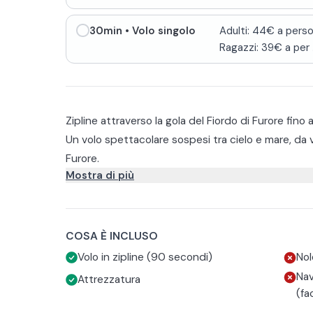
30min
• Volo singolo
Adulti: 44€ a perso
Ragazzi: 39€ a per
.
Zipline attraverso la gola del Fiordo di Furore fino 
Un volo spettacolare sospesi tra cielo e mare, da v
Furore.
Mostra di più
L’esperienza inizia con il check-in 30 minuti prima
l’attrezzatura necessaria e prepararsi al decollo. 
imbracatura, sarete agganciati a un carrello che s
Vi lancerete in un volo di circa 700 metri, della d
d’acciaio.
panorami mozzafiato. All’arrivo, un innovativo siste
COSA È INCLUSO
modo graduale e completamente automatico, per u
Per rendere la vostra avventura davvero unica, potr
Volo in zipline (90 secondi)
Nol
Volo Singolo: una persona alla volta (peso massim
Nav
Attrezzatura
Volo di Coppia: due persone insieme con un’imbr
(fa
a coppia). Consigliato per genitori e bambini.
Per tornare al punto di partenza, è possibile usufru