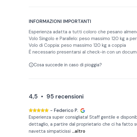
Volo Parallelo: due persone affiancate, ciascuna c
prenotare in anticipo e pagare in loco (circa 7€ a 
condividere l’esperienza fianco a fianco (peso ma
La durata è indicativa e include check-in, distribu
INFORMAZIONI IMPORTANTI
secondi). Se saranno presenti poche persone, la d
presenti molte persone, l'attesa può aumentare e 
In base alle condizioni meteorologiche, la direzione
Esperienza adatta a tutti coloro che pesano almen
Volo Singolo e Parallelo: peso massimo 120 kg a pe
minuti.
giudizio, di sospendere i voli.
Volo di Coppia: peso massimo 120 kg a coppia
È necessario presentarsi al check-in con un docume
Cosa succede in caso di pioggia?
4,5
•
95
recensioni
-
Federico P.
Esperienza super consigliata! Staff gentile e disponi
dettaglio, a partire dal proprietario che ci ha fatto s
navetta simpaticissi
...altro