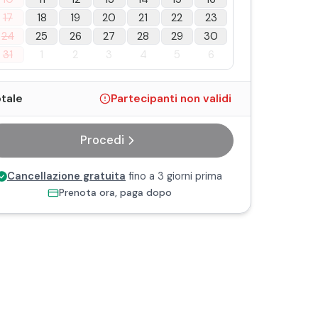
17
18
19
20
21
22
23
24
25
26
27
28
29
30
31
1
2
3
4
5
6
tale
Partecipanti non validi
Procedi
Cancellazione gratuita
fino a 3 giorni prima
Prenota ora, paga dopo