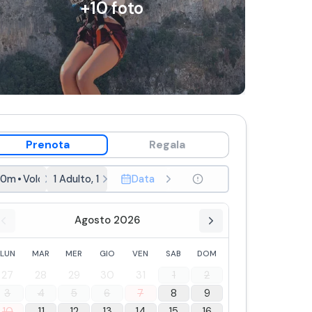
+
10
foto
Prenota
Regala
30m
•
Volo di coppia
1 Adulto, 1 Ragazzo
Data
Agosto 2026
LUN
MAR
MER
GIO
VEN
SAB
DOM
27
28
29
30
31
1
2
3
4
5
6
7
8
9
10
11
12
13
14
15
16