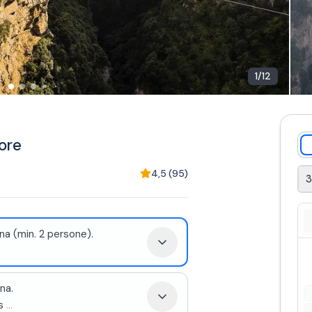
1
/
12
rore
4,5
(
95
)
na (min. 2 persone).
na.
s
...