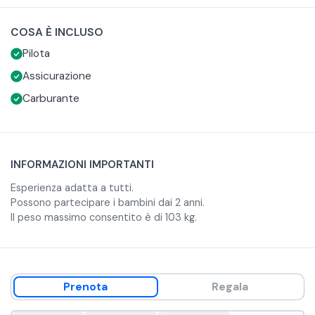
grazie al quale imparerete il funzionamento del velivolo,
COSA È INCLUSO
come comportarvi durante l'esperienza, quali sono i
A questo punto sarete pronti per il decollo e potrete
Pilota
comandi e le informazioni utili per volare in sicurezza.
effettuare un volo di 10, 15 o 20 minuti.
L'esperienza si concluderà con l'atterraggio sulla pista di
Assicurazione
partenza.
Carburante
INFORMAZIONI IMPORTANTI
Esperienza adatta a tutti.
Possono partecipare i bambini dai 2 anni.
Il peso massimo consentito è di 103 kg.
Prenota
Regala