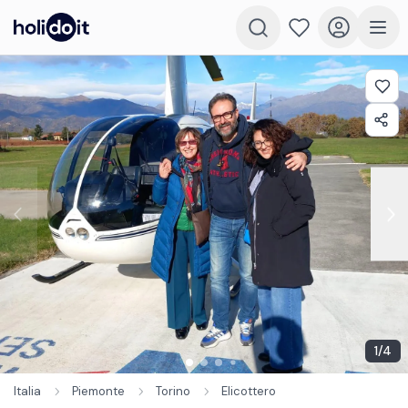
1
/
4
Italia
Piemonte
Torino
Elicottero