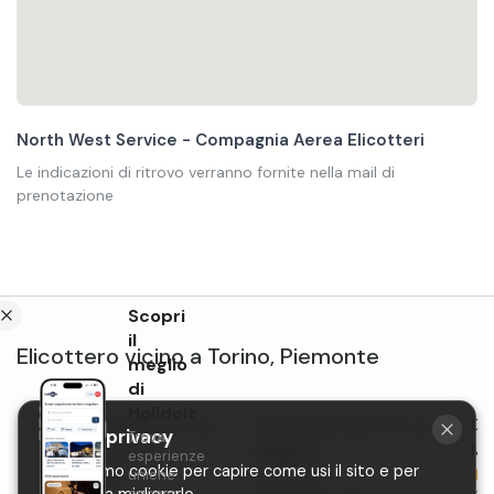
North West Service - Compagnia Aerea Elicotteri
Le indicazioni di ritrovo verranno fornite nella mail di
prenotazione
Scopri
il
Elicottero
vicino a
Torino
,
Piemonte
meglio
di
Holidoit
Giro in Elicottero sul
Giro in elicottero sul Lago
Gir
La tua privacy
Trova
Monte Bianco da
Maggiore
Mo
esperienze
Utilizziamo cookie per capire come usi il sito e per
uniche
4,7 (34)
Courmayeur
ancora