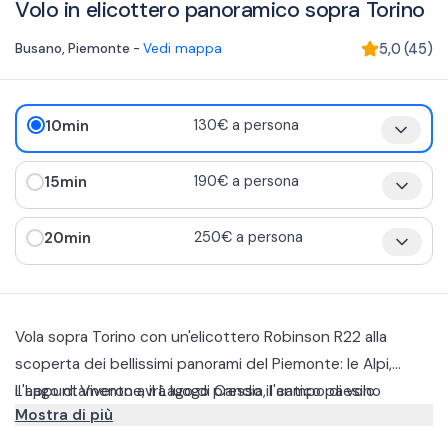
Volo in elicottero panoramico sopra Torino
Busano
,
Piemonte
-
Vedi mappa
5,0
(
45
)
10min
130€ a persona
15min
190€ a persona
20min
250€ a persona
Vola sopra Torino con un'elicottero Robinson R22 alla
scoperta dei bellissimi panorami del Piemonte: le Alpi,
il Lago di Viverone, il Lago di Candia, l'antico paesino
L'appuntamento avrà luogo presso il campo di volo
Mostra di più
piemontese di Corio e le splendide Valli di Lanzo.
a Busano (TO) dove conoscerete il pilota che vi
accompagnerà in questo volo individuale.
Prima del decollo, parteciperete a un briefing di 10 minuti,