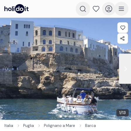
1
/
13
Italia
Puglia
Polignano a Mare
Barca