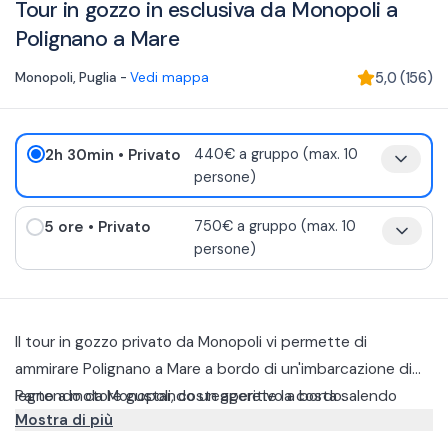
Tour in gozzo in esclusiva da Monopoli a
Polignano a Mare
Monopoli
,
Puglia
-
Vedi mappa
5,0
(
156
)
2h 30min
• Privato
440€ a gruppo (max. 10
persone)
5 ore
• Privato
750€ a gruppo (max. 10
persone)
Il tour in gozzo privato da Monopoli vi permette di
ammirare Polignano a Mare a bordo di un'imbarcazione di
legno a motore gustando un aperitivo a bordo.
Partendo da Monopoli, costeggerete la costa salendo
Mostra di più
verso Polignano a Mare e una volta arrivati potrete: