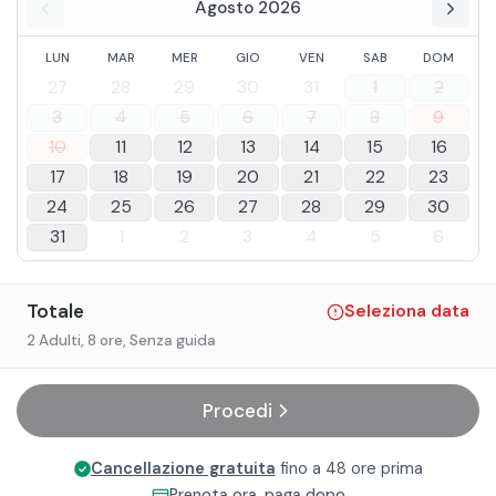
Agosto 2026
LUN
MAR
MER
GIO
VEN
SAB
DOM
27
28
29
30
31
1
2
3
4
5
6
7
8
9
10
11
12
13
14
15
16
17
18
19
20
21
22
23
24
25
26
27
28
29
30
31
1
2
3
4
5
6
Totale
Seleziona data
2 Adulti
, 8 ore
, Senza guida
Procedi
Cancellazione gratuita
fino a 48 ore prima
Prenota ora, paga dopo