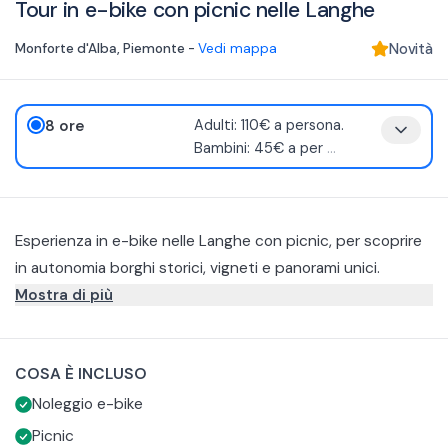
Tour in e-bike con picnic nelle Langhe
Monforte d'Alba
,
Piemonte
-
Vedi mappa
Novità
8 ore
Adulti: 110€ a persona.
Bambini: 45€ a per
...
Esperienza in e-bike nelle Langhe con picnic, per scoprire
in autonomia borghi storici, vigneti e panorami unici.
L’attività inizia presso la Tenuta Bussia, ai piedi di Barolo,
Mostra di più
con il ritiro delle e-bike e del box picnic, seguito da una
breve introduzione e dalla consegna dell’itinerario
COSA È INCLUSO
personalizzato tramite app. Da qui potrai partire
liberamente per esplorare il territorio, attraversando
Noleggio e-bike
paesaggi suggestivi e alcuni degli 11 comuni dell’area del
Picnic