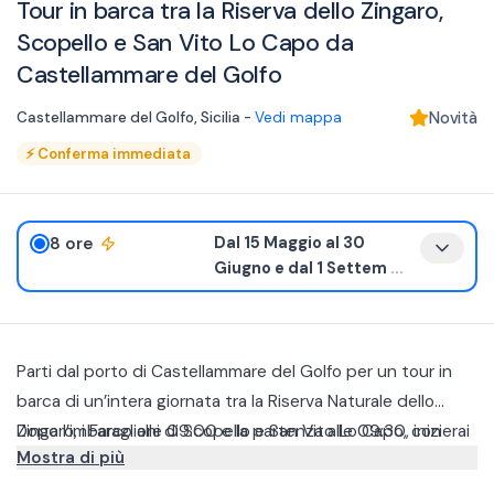
Tour in barca tra la Riserva dello Zingaro,
Scopello e San Vito Lo Capo da
Castellammare del Golfo
Castellammare del Golfo
,
Sicilia
-
Vedi mappa
Novità
⚡
Conferma immediata
8 ore
Dal 15 Maggio al 30
Giugno e dal 1 Settem
...
Parti dal porto di Castellammare del Golfo per un tour in
barca di un’intera giornata tra la Riserva Naturale dello
Zingaro, i Faraglioni di Scopello e San Vito Lo Capo, con
Dopo l’imbarco alle 09:00 e la partenza alle 09:30, inizierai
Mostra di più
soste bagno e pranzo leggero a bordo con pane cunzato,
la navigazione lungo una delle coste più affascinanti della
vino, acqua e frutta.
Sicilia. Il mare e le alte scogliere accompagneranno il tuo
Durante il tour raggiungerai anche i suggestivi Faraglioni di