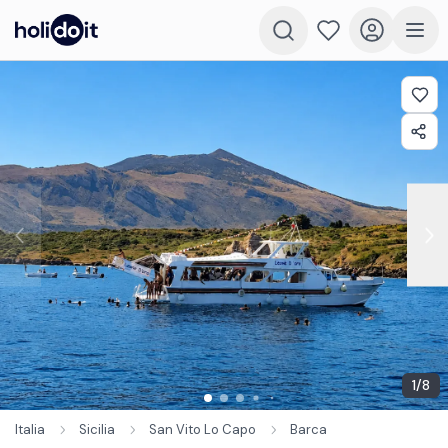
1
/
8
Italia
Sicilia
San Vito Lo Capo
Barca