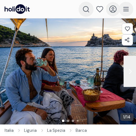
1
/
14
Italia
Liguria
La Spezia
Barca