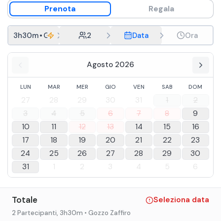
Prenota
Regala
3h30m
•
Gozzo Zaffiro
2
Data
Ora
Agosto 2026
LUN
MAR
MER
GIO
VEN
SAB
DOM
27
28
29
30
31
1
2
3
4
5
6
7
8
9
10
11
12
13
14
15
16
17
18
19
20
21
22
23
24
25
26
27
28
29
30
31
1
2
3
4
5
6
Totale
Seleziona data
2 Partecipanti
, 3h30m
• Gozzo Zaffiro