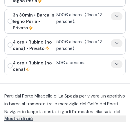
legno Perla
3h 30min
• Barca in
800€ a barca (fino a 12
legno Perla
•
persone).
Privato
4 ore
• Rubino (no
500€ a barca (fino a 12
cena)
• Privato
persone)
4 ore
• Rubino (no
80€ a persona
cena)
Parti dal Porto Mirabello di La Spezia per vivere un aperitivo
in barca al tramonto tra le meraviglie del Golfo dei Poeti.
Navigando lungo la costa, ti godi l’atmosfera rilassata del
Mostra di più
Puoi scegliere tra tour privati o di gruppo a bordo delle
mare al calare del sole, tra scorci suggestivi, calette
imbarcazioni Zaffiro, Barca Papi, Gommone Rubino o Perla,
nascoste e i paesaggi più affascinanti del Golfo dei Poeti. Il
A bordo ti aspetta un’apericena a base di specialità liguri