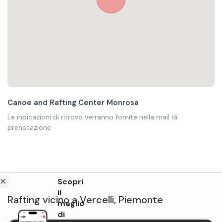
Canoe and Rafting Center Monrosa
Le indicazioni di ritrovo verranno fornite nella mail di
prenotazione
Scopri
il
Rafting
vicino a
Vercelli
,
Piemonte
meglio
di