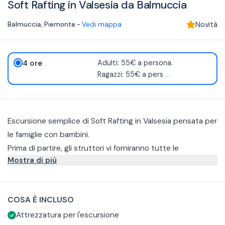
Soft Rafting in Valsesia da Balmuccia
Balmuccia
,
Piemonte
-
Vedi mappa
Novità
4 ore
Adulti: 55€ a persona.
Ragazzi: 55€ a pers
...
Escursione semplice di Soft Rafting in Valsesia pensata per
le famiglie con bambini.
Prima di partire, gli struttori vi forniranno tutte le
Mostra di più
indicazioni necessarie sulla sicurezza e le tecniche di base.
Sarete così pronti a intraprendere un percorso semplice
Le piccole rapide si alterneranno a tratti più tranquilli,
ma ricco di emozioni, immersi in uno scenario naturale
perfetti per nuotare, tuffarsi e divertirsi giocando
COSA È INCLUSO
affascinante.
nell’acqua.
La struttura metterà a disposizione l’equipaggiamento
Attrezzatura per l'escursione
tecnico completo, pensato per proteggervi dal freddo e