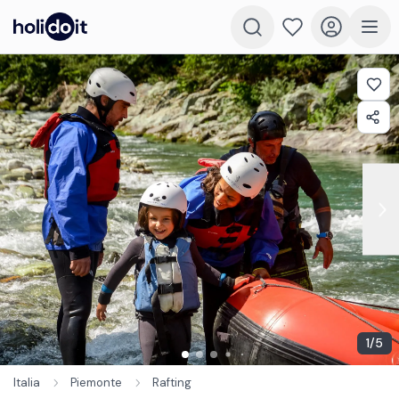
1
/
5
Italia
Piemonte
Rafting