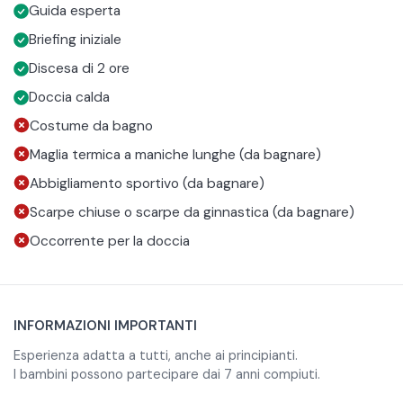
garantire la massima sicurezza durante tutta l’esperienza.
Gli Istruttori, certificati dalla Federazione Italiana Rafting,
Guida esperta
saranno sempre al vostro fianco per farvi vivere l’attività in
Briefing iniziale
totale serenità e comfort.
Al termine della discesa, un mini-bus vi riaccompagnerà
Discesa di 2 ore
alla base dove potrete fare una doccia calda e cambiarvi
Doccia calda
gli abiti bagnati.
La durata totale dell'esperienza è di 4 ore, ma il tempo
Costume da bagno
trascorso in acqua sarà di circa 2 ore.
Maglia termica a maniche lunghe (da bagnare)
Abbigliamento sportivo (da bagnare)
Scarpe chiuse o scarpe da ginnastica (da bagnare)
Occorrente per la doccia
INFORMAZIONI IMPORTANTI
Esperienza adatta a tutti, anche ai principianti.
I bambini possono partecipare dai 7 anni compiuti.