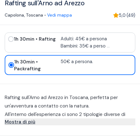
Rafting sull'Arno ad Arezzo
Capolona
,
Toscana
-
Vedi mappa
5,0
(
49
)
1h 30min
• Rafting
Adulti: 45€ a persona
Bambini: 35€ a perso
...
1h 30min
•
50€ a persona.
Packrafting
Rafting sull'Arno ad Arezzo in Toscana, perfetta per
un'avventura a contatto con la natura.
All'interno dell'esperienza ci sono 2 tipologie diverse di
Mostra di più
tour:
Rafting
L'esperieza durerà 1 ora e 30 minuti lungo il tratto più