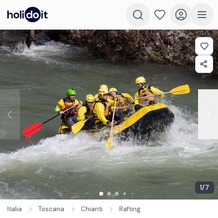
1
/
7
Italia
Toscana
Chianti
Rafting