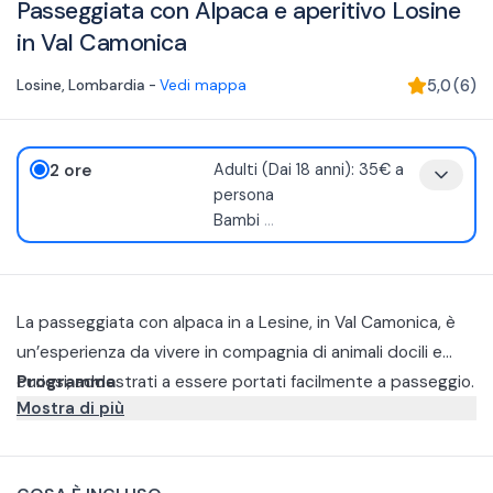
Passeggiata con Alpaca e aperitivo Losine
in Val Camonica
Losine
,
Lombardia
-
Vedi mappa
5,0
(
6
)
2 ore
Adulti (Dai 18 anni): 35€ a
persona
Bambi
...
La passeggiata con alpaca in a Lesine, in Val Camonica, è
un’esperienza da vivere in compagnia di animali docili e
curiosi, addestrati a essere portati facilmente a passeggio.
Programma
Mostra di più
L'esperienze inizia con l'incontro con gli alpaca e la scelta
del proprio compagno di passeggiata. Farete poi una
passeggiata di circa 1 ora su un percorso pianeggiante
Una volta rientrati in azienda agricola potrete salutare tutti