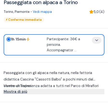
Passeggiata con alpaca a Torino
Torino
,
Piemonte
-
Vedi mappa
5,0
(
4
)
⚡
Conferma immediata
1h 15min
Partecipante: 36€ a
persona.
Accompagnator
...
Passeggiata con gli alpaca nella natura, nella fattoria
didattica Cascina "Cassotti Balbo" a pochi minuti dal
centro di Torino.
Vivete un’esperienza adatta a tutti nel Parco di Mirafiori
Mostra di più
Sud. Durante la passeggiata, accompagnati da una guida
esperta, potrete condurre dolci alpaca al guinzaglio lungo
È un’attività rilassante e sorprendente, perfetta per chi
un percorso tra alberi, orti e prati, imparando a conoscerne
desidera un contatto autentico con la natura e con gli