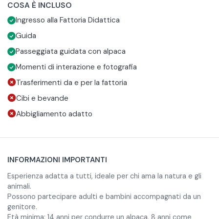
COSA È INCLUSO
il linguaggio, le abitudini e i comportamenti.
animali, ma anche per chi vuole semplicemente staccare la
L’esperienza inizia con una breve introduzione alla fattoria.
Ingresso alla Fattoria Didattica
spina e respirare aria fresca senza allontanarsi dalla città.
Dopo aver scelto il vostro compagno di cammino, partirà la
passeggiata nella natura, a passo lento e tranquillo, in
L’attività è adatta a tutti, non richiede particolari abilità
Guida
un’atmosfera di calma e silenzio, interrotta solo dal fruscio
fisiche e si svolge in piccoli gruppi, per garantire
Passeggiata guidata con alpaca
delle foglie e dai versi curiosi degli alpaca.
un’esperienza serena e sicura, nel pieno rispetto degli
La visita è disponibile in tre lingue: italiano, inglese e
Momenti di interazione e fotografia
animali. Si consiglia di indossare scarpe chiuse e
francese.
Trasferimenti da e per la fattoria
abbigliamento comodo.
Cibi e bevande
Abbigliamento adatto
INFORMAZIONI IMPORTANTI
Esperienza adatta a tutti, ideale per chi ama la natura e gli
animali.
Possono partecipare adulti e bambini accompagnati da un
genitore.
Età minima: 14 anni per condurre un alpaca, 8 anni come