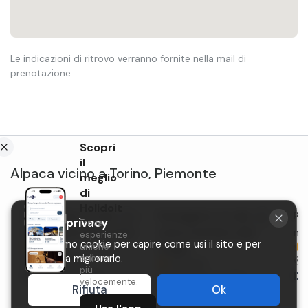
Le indicazioni di ritrovo verranno fornite nella mail di
prenotazione
Scopri
il
Alpaca
vicino a
Torino
,
Piemonte
meglio
di
Holidoit
Passeggiata con alpaca in
Passeggiata con alpaca e
Pas
La tua privacy
Trova
Valle Varaita fuori Cuneo
visita in birrificio nelle
nel
esperienze
Utilizziamo cookie per capire come usi il sito e per
uniche
5,0 (4)
Langhe
aiutarci a migliorarlo.
ancora
Venasca
(CN)
L
4,9 (20)
più
Da
25€
a persona
D
Lequio Tanaro
(CN)
velocemente.
Rifiuta
Ok
Da
60€
a persona