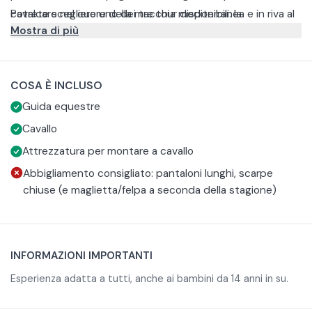
cavalcare nel cuore della macchia mediterranea e in riva al
Potrete scegliere uno dei tre tour disponibili: la
Mostra di più
mare.
passeggiata classica, quella all'alba o quella al tramonto.
Un’occasione per vivere la natura da vicino.
La passeggiata è adatta a tutti a partire dai 14 anni. Si
COSA È INCLUSO
richiede un abbigliamento adatto che comprenda scarpe
Guida equestre
chiuse e pantaloni lunghi.
In caso di maltempo, nel momento in cui il maneggio ritiene
l'uscita impraticabile, avrete diritto a spostare la
Cavallo
prenotazione o ricevere rimborso completo.
Attrezzatura per montare a cavallo
Abbigliamento consigliato: pantaloni lunghi, scarpe
chiuse (e maglietta/felpa a seconda della stagione)
INFORMAZIONI IMPORTANTI
Esperienza adatta a tutti, anche ai bambini da 14 anni in su.