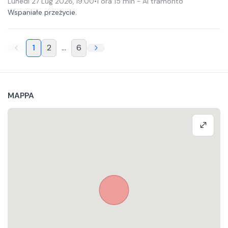
Lunedì 27 Lug 2026
,
19:00
•
1 ora 15 min
- Al tramonto
Wspaniałe przeżycie.
1
2
...
6
MAPPA