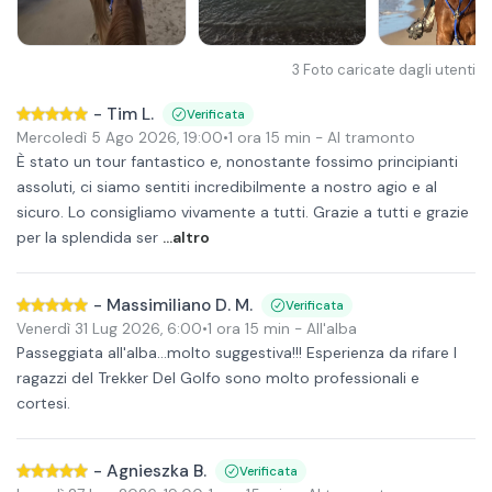
3
Foto caricate dagli utenti
-
Tim L.
Verificata
Mercoledì 5 Ago 2026
,
19:00
•
1 ora 15 min
- Al tramonto
È stato un tour fantastico e, nonostante fossimo principianti
assoluti, ci siamo sentiti incredibilmente a nostro agio e al
sicuro. Lo consigliamo vivamente a tutti. Grazie a tutti e grazie
per la splendida ser
...altro
-
Massimiliano D. M.
Verificata
Venerdì 31 Lug 2026
,
6:00
•
1 ora 15 min
- All'alba
Passeggiata all'alba...molto suggestiva!!! Esperienza da rifare I
ragazzi del Trekker Del Golfo sono molto professionali e
cortesi.
-
Agnieszka B.
Verificata