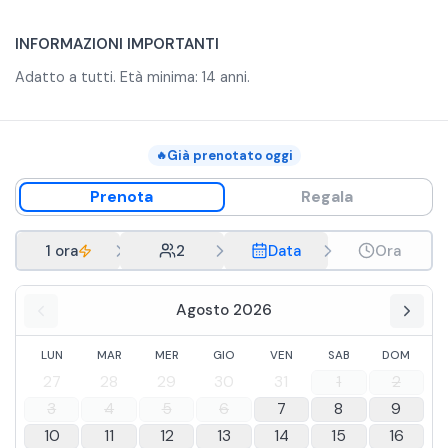
INFORMAZIONI IMPORTANTI
Adatto a tutti. Età minima: 14 anni.
Già prenotato oggi
🔥
Prenota
Regala
1 ora
2
Data
Ora
Agosto 2026
LUN
MAR
MER
GIO
VEN
SAB
DOM
27
28
29
30
31
1
2
3
4
5
6
7
8
9
10
11
12
13
14
15
16