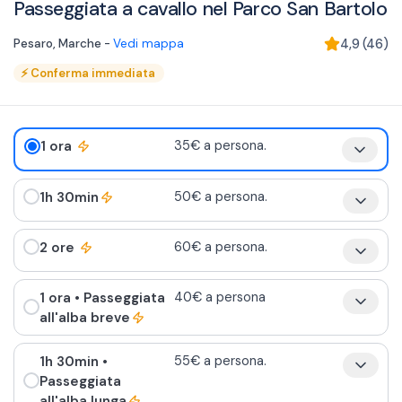
Passeggiata a cavallo nel Parco San Bartolo
Pesaro
,
Marche
-
Vedi mappa
4,9
(
46
)
⚡
Conferma immediata
1 ora
35€ a persona.
1h 30min
50€ a persona.
2 ore
60€ a persona.
1 ora
• Passeggiata
40€ a persona
all'alba breve
1h 30min
•
55€ a persona.
Passeggiata
all'alba lunga