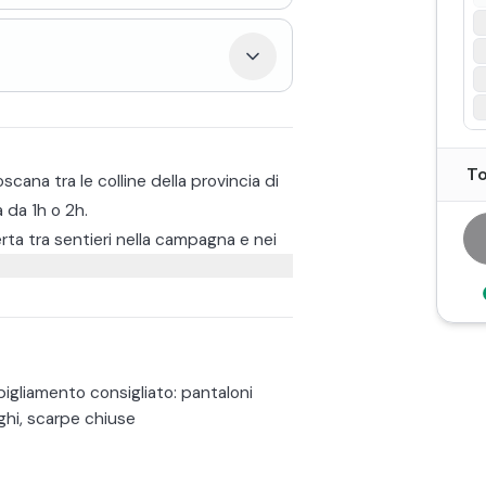
To
cana tra le colline della provincia di
a da 1h o 2h.
a tra sentieri nella campagna e nei
nferiore, il Monte Serra e un
l'attrezzatura e farai un breve briefing
itazione, rendendo l’attività perfetta
ata si svolge principalmente al passo,
nda alcolica o analcolica
le per concludere al meglio questa
igliamento consigliato: pantaloni
use e pantaloni lunghi.
ghi, scarpe chiuse