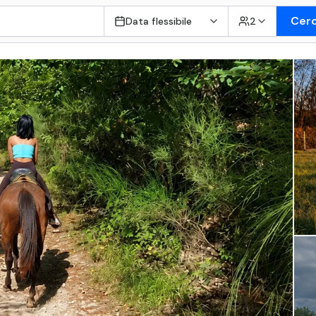
Cer
Data flessibile
2