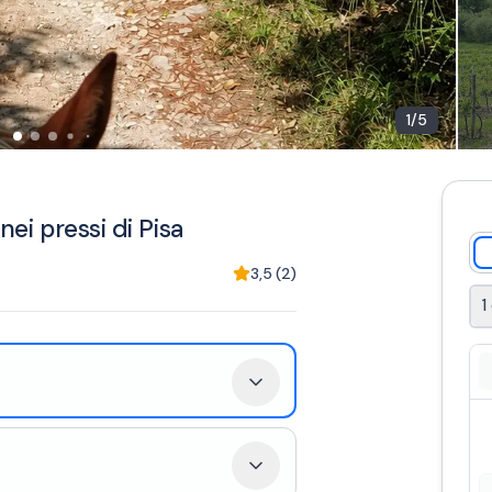
1
/
5
nei pressi di Pisa
3,5
(
2
)
1