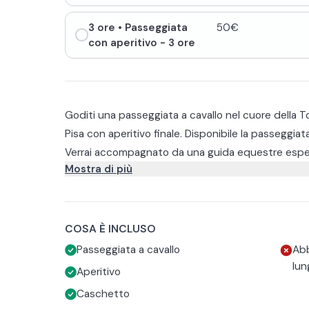
3 ore
• Passeggiata
50€
con aperitivo - 3 ore
Goditi una passeggiata a cavallo nel cuore della Tos
Pisa con aperitivo finale. Disponibile la passeggiat
Verrai accompagnato da una guida equestre espert
Mostra di più
boschi, ammirando scorci panoramici sul Valdarno I
suggestivo laghetto lungo il percorso.
Prima della partenza ti verrà assegnato il cavallo e 
iniziale per apprendere o ripassare le basi dell’equ
anche per chi è alla prima esperienza. La passeggi
Al rientro ti aspetterà un ricco aperitivo con beva
COSA È INCLUSO
in totale sicurezza e in un’atmosfera rilassante.
accompagnata da sfiziosità e prodotti tipici, idea
Passeggiata a cavallo
Abb
esperienza.
L’abbigliamento consigliato comprende scarpe chi
lun
Aperitivo
Caschetto