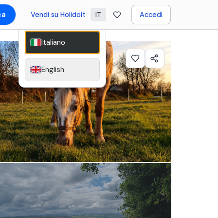
ca
Vendi su Holidoit
Accedi
IT
Italiano
English