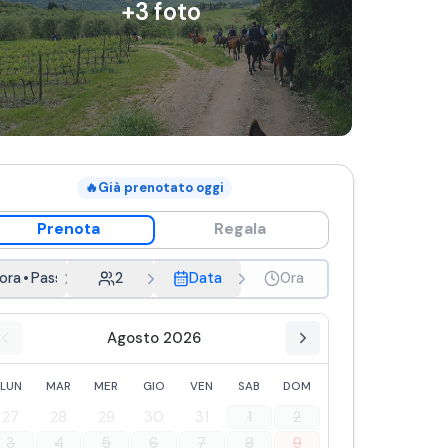
+
3
foto
🔥
Già prenotato oggi
Prenota
Regala
 ora
•
Passeggiata con aperitivo - 1 ora
2
Data
Ora
Agosto 2026
LUN
MAR
MER
GIO
VEN
SAB
DOM
27
28
29
30
31
1
2
3
4
5
6
7
8
9