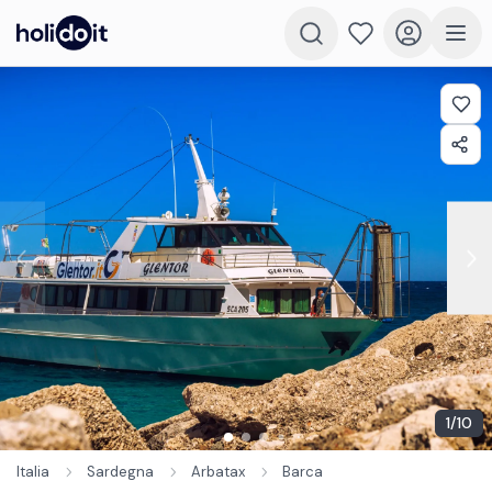
1
/
10
Italia
Sardegna
Arbatax
Barca