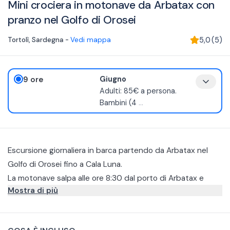
Mini crociera in motonave da Arbatax con
pranzo nel Golfo di Orosei
Tortolì
,
Sardegna
-
Vedi mappa
5,0
(
5
)
9 ore
Giugno
Adulti: 85€ a persona.
Bambini (4
...
Escursione giornaliera in barca partendo da Arbatax nel
Golfo di Orosei fino a Cala Luna.
La motonave salpa alle ore 8:30 dal porto di Arbatax e
Mostra di più
segue un percorso ben preciso che vi permetterà di
osservare tutta la costa del Golfo di Orosei. Il rientro è
Partendo dal porto di Arbatax costeggerete l'Isolotto
stimato per le 17:30.
d'Ogliastra, Pedralonga, la Grotta dei Colombi, le Piscine di