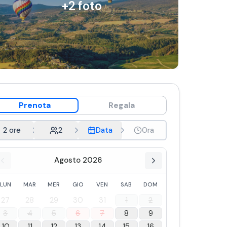
+
2
foto
Prenota
Regala
2 ore
2
Data
Ora
Agosto 2026
LUN
MAR
MER
GIO
VEN
SAB
DOM
27
28
29
30
31
1
2
3
4
5
6
7
8
9
10
11
12
13
14
15
16