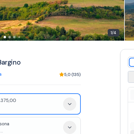
1
/
4
Bargino
a
5,0
(
135
)
1.375,00
rsona
...