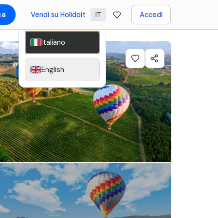
ca
Vendi su Holidoit
Accedi
IT
Italiano
English