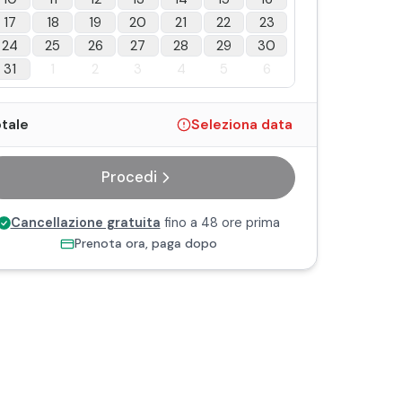
17
18
19
20
21
22
23
24
25
26
27
28
29
30
31
1
2
3
4
5
6
tale
Seleziona data
Procedi
Cancellazione gratuita
fino a 48 ore prima
Prenota ora, paga dopo