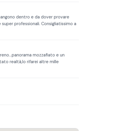
rimangono dentro e da dover provare
 super professionali. Consigliatissimo a
ereno…panorama mozzafiato e un
to realtà,lo rifarei altre mille