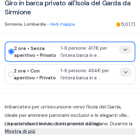
Giro in barca privato all'Isola del Garda da
Sirmione
Sirmione
,
Lombardia
-
Vedi mappa
5,0
(
7
)
2 ore
• Senza
1-6 persone: 417€ per
aperitivo
• Privato
l'intera barca in e
...
2 ore
• Con
1-6 persone: 484€ per
aperitivo
• Privato
l'intera barca in e
...
Imbarcatevi per un’escursione verso l’Isola del Garda,
ideale per ammirare panorami esclusivi e le eleganti ville
che costellano le rive, direttamente dal lago.
La partenza e il rientro sono previsti a Sirmione. Durante la
Mostra di più
navigazione avrete l’occasione di vedere la Penisola di