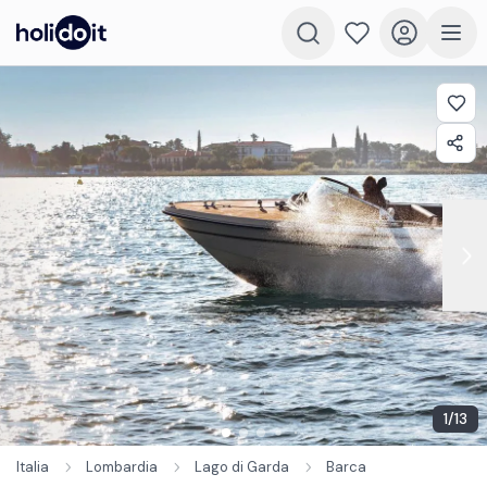
1
/
13
Italia
Lombardia
Lago di Garda
Barca