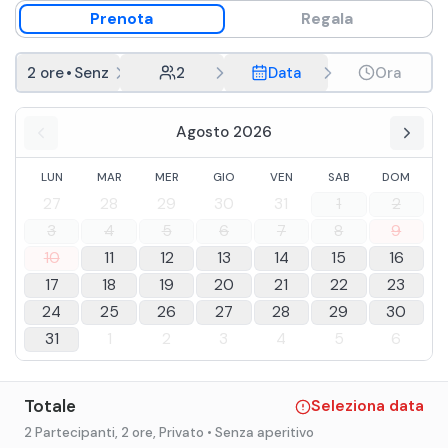
Prenota
Regala
2 ore
•
Senza aperitivo
2
Data
Ora
Agosto 2026
LUN
MAR
MER
GIO
VEN
SAB
DOM
27
28
29
30
31
1
2
3
4
5
6
7
8
9
10
11
12
13
14
15
16
17
18
19
20
21
22
23
24
25
26
27
28
29
30
31
1
2
3
4
5
6
Totale
Seleziona data
2 Partecipanti
, 2 ore
, Privato
• Senza aperitivo