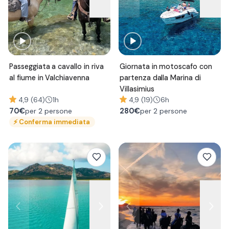
Passeggiata a cavallo in riva
Giornata in motoscafo con
al fiume in Valchiavenna
partenza dalla Marina di
Villasimius
4,9 (64)
1h
4,9 (19)
6h
70
€
280
€
per 2 persone
per 2 persone
⚡
Conferma immediata