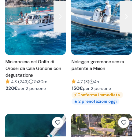
Minicrociera nel Golfo di
Noleggio gommone senza
Orosei da Cala Gonone con
patente a Maiori
degustazione
4,3 (243)
7h30m
4,7 (3)
4h
220
€
150
€
per 2 persone
per 2 persone
⚡
Conferma immediata
2
prenotazioni oggi
🔥