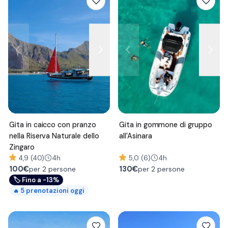
Gita in caicco con pranzo
Gita in gommone di gruppo
nella Riserva Naturale dello
all'Asinara
Zingaro
4,9 (40)
4h
5,0 (6)
4h
100
€
130
€
per 2 persone
per 2 persone
🏷
Fino a -13%
5
prenotazioni oggi
🔥