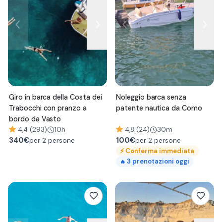
Giro in barca della Costa dei
Noleggio barca senza
Trabocchi con pranzo a
patente nautica da Como
bordo da Vasto
4,4 (293)
10h
4,8 (24)
30m
340
€
100
€
per 2 persone
per 2 persone
⚡
Conferma immediata
3
prenotazioni oggi
🔥