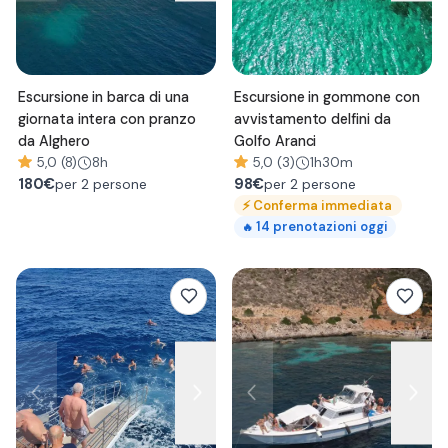
Escursione in barca di una
Escursione in gommone con
giornata intera con pranzo
avvistamento delfini da
da Alghero
Golfo Aranci
5,0 (8)
8h
5,0 (3)
1h30m
180
€
98
€
per 2 persone
per 2 persone
⚡
Conferma immediata
14
prenotazioni oggi
🔥