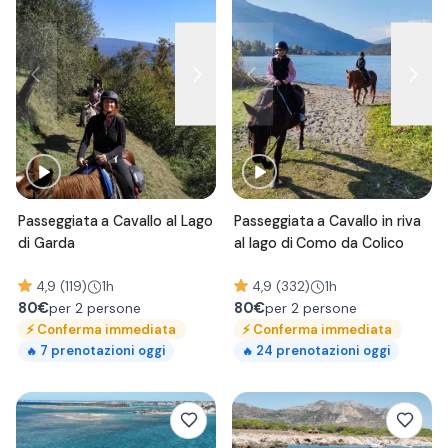
Passeggiata a Cavallo al Lago
Passeggiata a Cavallo in riva
di Garda
al lago di Como da Colico
4,9 (119)
1h
4,9 (332)
1h
80
€
80
€
per 2 persone
per 2 persone
⚡
Conferma immediata
⚡
Conferma immediata
7
prenotazioni oggi
24
prenotazioni oggi
🔥
🔥