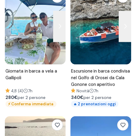
Giornata in barca a vela a
Escursione in barca condivisa
Gallipoli
nel Golfo di Orosei da Cala
Gonone con aperitivo
4,8 (4)
7h
Novità
7h
280
€
340
€
per 2 persone
per 2 persone
⚡
Conferma immediata
2
prenotazioni oggi
🔥