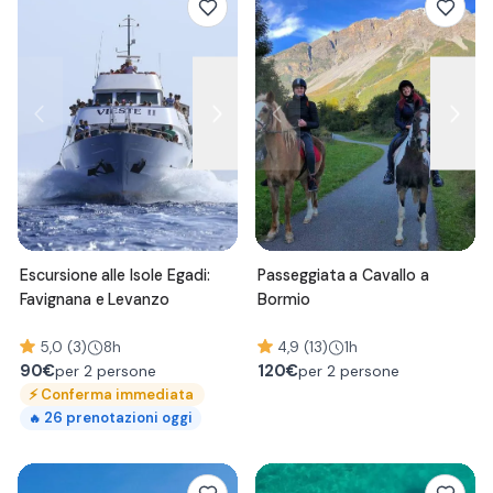
Escursione alle Isole Egadi:
Passeggiata a Cavallo a
Favignana e Levanzo
Bormio
5,0 (3)
8h
4,9 (13)
1h
90
€
120
€
per 2 persone
per 2 persone
⚡
Conferma immediata
26
prenotazioni oggi
🔥