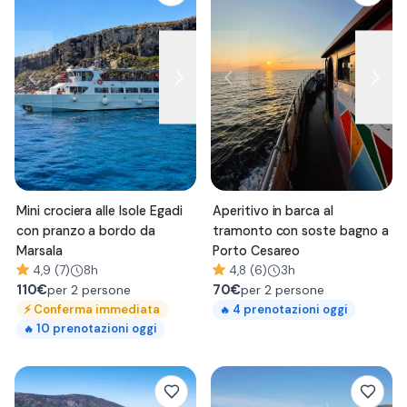
Mini crociera alle Isole Egadi
Aperitivo in barca al
con pranzo a bordo da
tramonto con soste bagno a
Marsala
Porto Cesareo
4,9 (7)
8h
4,8 (6)
3h
110
€
70
€
per 2 persone
per 2 persone
⚡
Conferma immediata
4
prenotazioni oggi
🔥
10
prenotazioni oggi
🔥