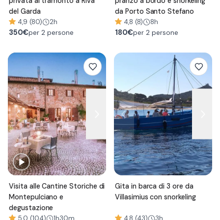
privata al tramonto a Riva
pranzo a bordo e snorkeling
del Garda
da Porto Santo Stefano
4,9 (80)
2h
4,8 (8)
8h
350
€
180
€
per 2 persone
per 2 persone
Visita alle Cantine Storiche di
Gita in barca di 3 ore da
Montepulciano e
Villasimius con snorkeling
degustazione
5,0 (104)
1h30m
4,8 (43)
3h