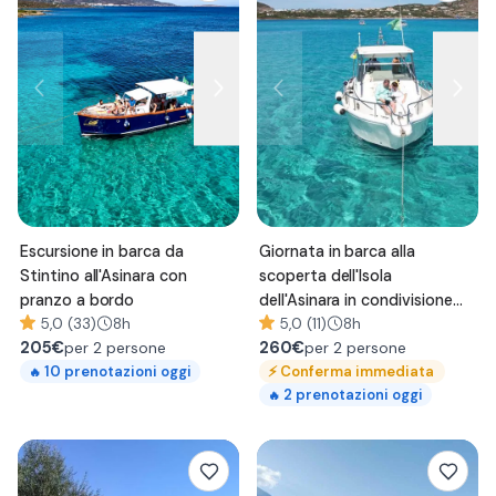
Escursione in barca da
Giornata in barca alla
Stintino all'Asinara con
scoperta dell'Isola
pranzo a bordo
dell'Asinara in condivisione
5,0 (33)
8h
con pranzo
5,0 (11)
8h
205
€
260
€
per 2 persone
per 2 persone
⚡
Conferma immediata
10
prenotazioni oggi
🔥
2
prenotazioni oggi
🔥