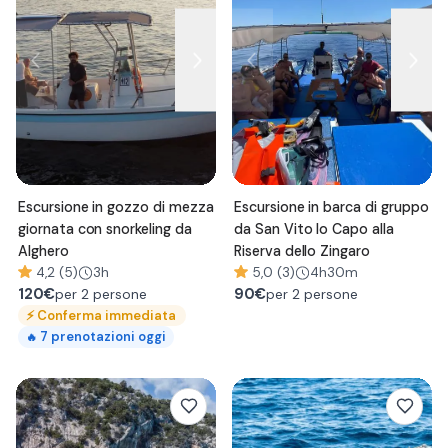
Escursione in gozzo di mezza
Escursione in barca di gruppo
giornata con snorkeling da
da San Vito lo Capo alla
Alghero
Riserva dello Zingaro
4,2 (5)
3h
5,0 (3)
4h30m
120
€
90
€
per 2 persone
per 2 persone
⚡
Conferma immediata
7
prenotazioni oggi
🔥