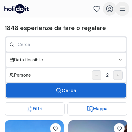
Holidoit - Trova cosa fare il prossimo weekend
1848
esperienze
da fare o regalare
Data flessibile
Persone
2
Cerca
Filtri
Mappa