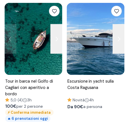
Tour in barca nel Golfo di
Escursione in yacht sulla
Cagliari con aperitivo a
Costa Ragusana
bordo
5,0 (4)
3h
Novità
4h
100
€
per 2 persone
Da
90€
a persona
⚡
Conferma immediata
6
prenotazioni oggi
🔥