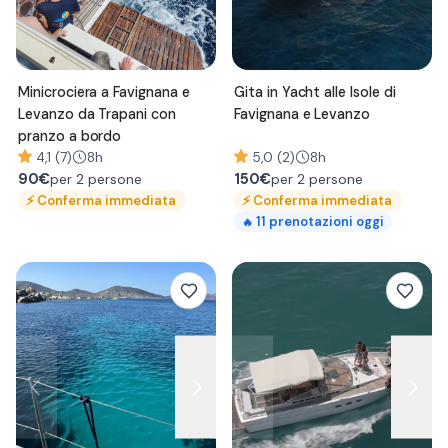
Minicrociera a Favignana e
Gita in Yacht alle Isole di
Levanzo da Trapani con
Favignana e Levanzo
pranzo a bordo
4,1 (7)
8h
5,0 (2)
8h
90
€
150
€
per 2 persone
per 2 persone
⚡
Conferma immediata
⚡
Conferma immediata
11
prenotazioni oggi
🔥