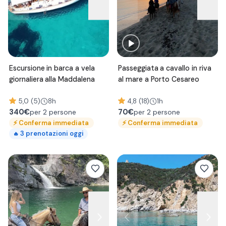
Escursione in barca a vela
Passeggiata a cavallo in riva
giornaliera alla Maddalena
al mare a Porto Cesareo
5,0 (5)
8h
4,8 (18)
1h
340
€
70
€
per 2 persone
per 2 persone
⚡
Conferma immediata
⚡
Conferma immediata
3
prenotazioni oggi
🔥