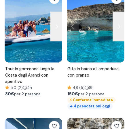
Tour in gommone lungo la
Gita in barca a Lampedusa
Costa degli Aranci con
con pranzo
aperitivo
5,0 (2)
4h
4,8 (5)
8h
80
€
150
€
per 2 persone
per 2 persone
⚡
Conferma immediata
4
prenotazioni oggi
🔥