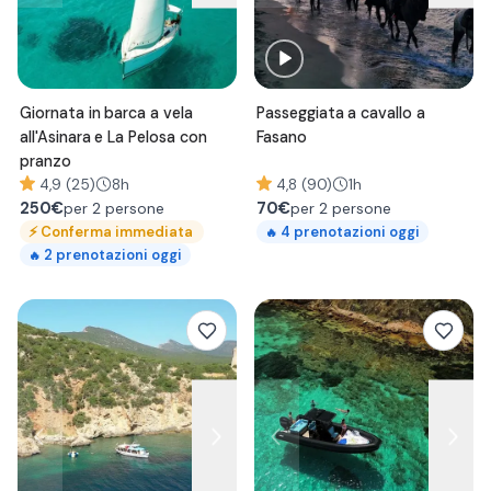
Giornata in barca a vela
Passeggiata a cavallo a
all'Asinara e La Pelosa con
Fasano
pranzo
4,9 (25)
8h
4,8 (90)
1h
250
€
70
€
per 2 persone
per 2 persone
⚡
Conferma immediata
4
prenotazioni oggi
🔥
2
prenotazioni oggi
🔥