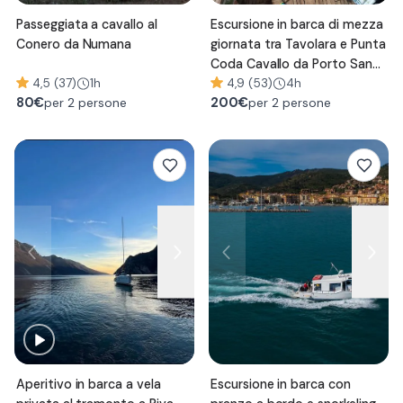
Passeggiata a cavallo al
Escursione in barca di mezza
Conero da Numana
giornata tra Tavolara e Punta
Coda Cavallo da Porto San
4,5 (37)
1h
Paolo
4,9 (53)
4h
80
€
200
€
per 2 persone
per 2 persone
Aperitivo in barca a vela
Escursione in barca con