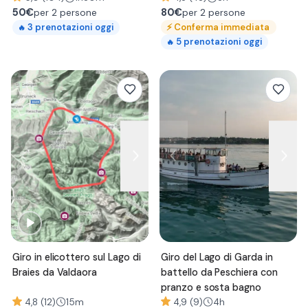
50
€
80
€
per 2 persone
per 2 persone
⚡
Conferma immediata
3
prenotazioni oggi
🔥
5
prenotazioni oggi
🔥
Giro in elicottero sul Lago di
Giro del Lago di Garda in
Braies da Valdaora
battello da Peschiera con
pranzo e sosta bagno
4,8 (12)
15m
4,9 (9)
4h