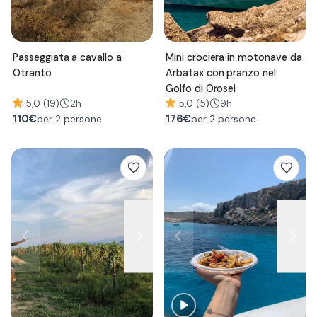
Passeggiata a cavallo a
Mini crociera in motonave da
Otranto
Arbatax con pranzo nel
Golfo di Orosei
5,0 (19)
2h
5,0 (5)
9h
110
€
176
€
per 2 persone
per 2 persone