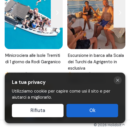
Minicrociera alle Isole Tremiti
Escursione in barca alla Scala
di 1 giorno da Rodi Garganico
dei Turchi da Agrigento in
esclusiva
4,5 (14)
9h
4,5 (23)
1h30m
200
€
210
€
per 2 persone
per 2 persone
La tua privacy
⚡
Conferma immediata
Utilizziamo cookie per capire come usi il sito e per
6
prenotazioni oggi
🔥
aiutarci a migliorarlo.
Rifiuta
Ok
©
2026
Holidoit