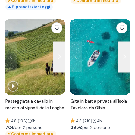
⚡
Conferma immediata
⚡
Conferma immediata
9
prenotazioni oggi
🔥
Passeggiata a cavallo in
Gita in barca privata all'Isola
mezzo ai vigneti delle Langhe
Tavolara da Olbia
4,8 (196)
1h
4,8 (219)
4h
70
€
395
€
per 2 persone
per 2 persone
⚡
Conferma immediata