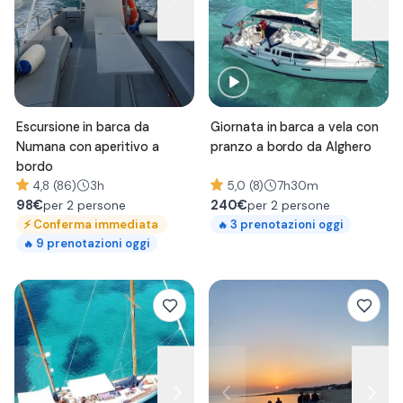
Escursione in barca da
Giornata in barca a vela con
Numana con aperitivo a
pranzo a bordo da Alghero
bordo
4,8 (86)
3h
5,0 (8)
7h30m
98
€
240
€
per 2 persone
per 2 persone
⚡
Conferma immediata
3
prenotazioni oggi
🔥
9
prenotazioni oggi
🔥