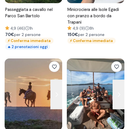
Passeggiata a cavallo nel
Minicrociera alle Isole Egadi
Parco San Bartolo
con pranzo a bordo da
Trapani
4,9 (46)
1h
4,9 (9)
8h
70
€
150
€
per 2 persone
per 2 persone
⚡
Conferma immediata
⚡
Conferma immediata
2
prenotazioni oggi
🔥