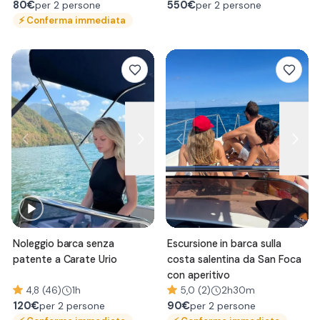
80
€
550
€
per 2 persone
per 2 persone
⚡
Conferma immediata
Noleggio barca senza
Escursione in barca sulla
patente a Carate Urio
costa salentina da San Foca
con aperitivo
4,8 (46)
1h
5,0 (2)
2h30m
120
€
90
€
per 2 persone
per 2 persone