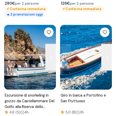
280
€
126
€
per 2 persone
per 2 persone
⚡
Conferma immediata
⚡
Conferma immediata
2
prenotazioni oggi
🔥
Escursione di snorkeling in
Giro in barca a Portofino e
gozzo da Castellammare Del
San Fruttuoso
Golfo alla Riserva dello
Zingaro
4,6 (5)
4h
5,0 (8)
3h