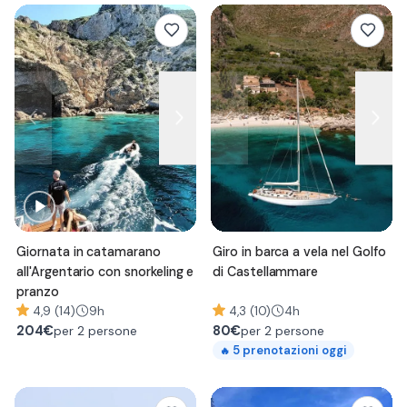
Giornata in catamarano
Giro in barca a vela nel Golfo
all'Argentario con snorkeling e
di Castellammare
pranzo
4,9 (14)
9h
4,3 (10)
4h
204
€
80
€
per 2 persone
per 2 persone
5
prenotazioni oggi
🔥