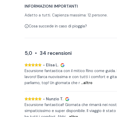
INFORMAZIONI IMPORTANTI
Adatto a tutti. Capienza massima: 12 persone.
Cosa succede in caso di pioggia?
5,0
•
34
recensioni
-
Elisa L.
Escursione fantastica con il mitico Rino come guida
lavoro! Barca nuovissima e con tutti i comfort e gita
parliamo, top! Un giornata che r
...altro
-
Nunzio T.
Escursione fantastica!! Giornata che rimarrà nei nostr
simpaticissimo e super disponibile. Il viaggio è sta
ha tutti i comfort. Abbi
...altro