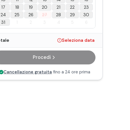
17
18
19
20
21
22
23
24
25
26
27
28
29
30
31
1
2
3
4
5
6
tale
Seleziona data
Procedi
Cancellazione gratuita
fino a 24 ore prima