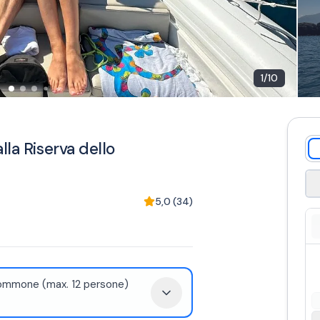
1
/
10
la Riserva dello
5,0
(
34
)
mmone (max. 12 persone)