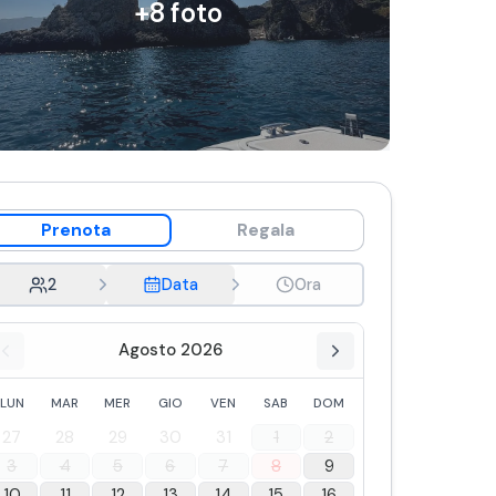
+
8
foto
Prenota
Regala
2
Data
Ora
Agosto 2026
LUN
MAR
MER
GIO
VEN
SAB
DOM
27
28
29
30
31
1
2
3
4
5
6
7
8
9
10
11
12
13
14
15
16