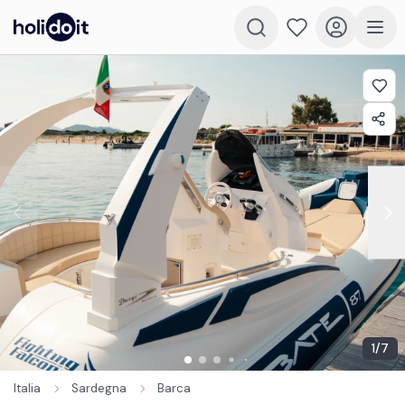
1
/
7
Italia
Sardegna
Barca