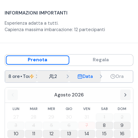
INFORMAZIONI IMPORTANTI
Esperienza adatta a tutti.
Capienza massima imbarcazione: 12 partecipanti
Prenota
Regala
8 ore
•
Tour condiviso
2
Data
Ora
Agosto 2026
LUN
MAR
MER
GIO
VEN
SAB
DOM
27
28
29
30
31
1
2
3
4
5
6
7
8
9
10
11
12
13
14
15
16