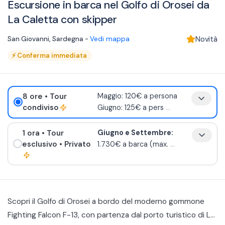
Escursione in barca nel Golfo di Orosei da
La Caletta con skipper
San Giovanni
,
Sardegna
-
Vedi mappa
Novità
⚡
Conferma immediata
8 ore
• Tour
Maggio: 120€ a persona
condiviso
Giugno: 125€ a pers
...
1 ora
• Tour
Giugno e Settembre:
esclusivo
• Privato
1.730€ a barca (max.
...
Scopri il Golfo di Orosei a bordo del moderno gommone
Fighting Falcon F-13, con partenza dal porto turistico di La