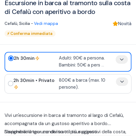
Escursione in barca al tramonto sulla costa
di Cefalù con aperitivo a bordo
Cefalù
,
Sicilia
-
Vedi mappa
Novità
⚡
Conferma immediata
2h 30min
Adulti: 90€ a persona.
Bambini: 50€ a pers
...
2h 30min
• Privato
800€ a barca (max. 10
persone).
Vivi un'escursione in barca al tramonto al largo di Cefalù,
accompagnata da un gustoso aperitivo a bordo.
Disponibile il tour condiviso o il tour privato.
Navigherai lungo uno dei tratti più suggestivi della costa,