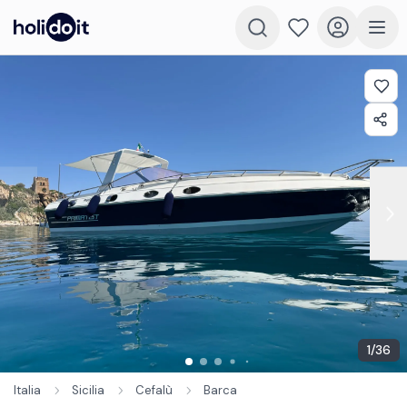
1
/
36
Italia
Sicilia
Cefalù
Barca