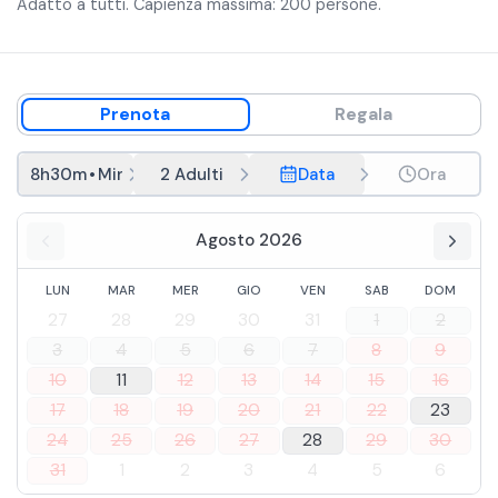
Adatto a tutti. Capienza massima: 200 persone.
Prenota
Regala
8h30m
•
Minicrociera
2 Adulti
Data
Ora
Agosto 2026
LUN
MAR
MER
GIO
VEN
SAB
DOM
27
28
29
30
31
1
2
3
4
5
6
7
8
9
10
11
12
13
14
15
16
17
18
19
20
21
22
23
24
25
26
27
28
29
30
31
1
2
3
4
5
6