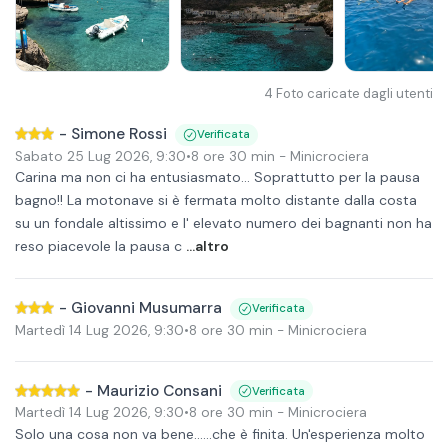
4
Foto caricate dagli utenti
-
Simone Rossi
Verificata
Sabato 25 Lug 2026
,
9:30
•
8 ore 30 min
- Minicrociera
Carina ma non ci ha entusiasmato... Soprattutto per la pausa
bagno!! La motonave si è fermata molto distante dalla costa
su un fondale altissimo e l' elevato numero dei bagnanti non ha
reso piacevole la pausa c
...altro
-
Giovanni Musumarra
Verificata
Martedì 14 Lug 2026
,
9:30
•
8 ore 30 min
- Minicrociera
-
Maurizio Consani
Verificata
Martedì 14 Lug 2026
,
9:30
•
8 ore 30 min
- Minicrociera
Solo una cosa non va bene......che è finita. Un'esperienza molto