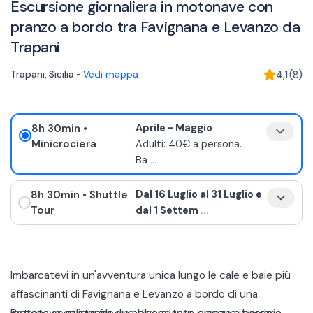
Escursione giornaliera in motonave con
pranzo a bordo tra Favignana e Levanzo da
Trapani
Trapani
,
Sicilia
-
Vedi mappa
4,1
(
8
)
8h 30min
•
Aprile - Maggio
Minicrociera
Adulti: 40€ a persona.
Ba
...
8h 30min
• Shuttle
Dal 16 Luglio al 31 Luglio e
Tour
dal 1 Settem
...
Imbarcatevi in un'avventura unica lungo le cale e baie più
affascinanti di Favignana e Levanzo a bordo di una