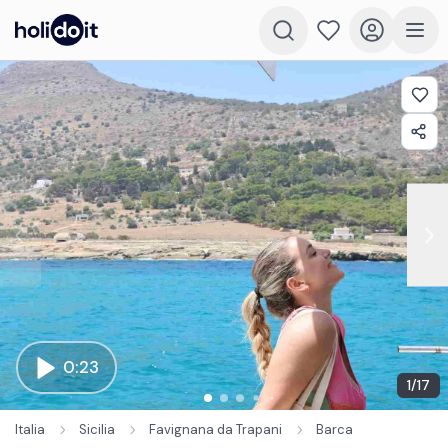
0:23
1
/
17
Italia
Sicilia
Favignana da Trapani
Barca