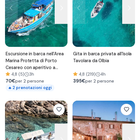
Escursione in barca nell'Area
Gita in barca privata all'Isola
Marina Protetta di Porto
Tavolara da Olbia
Cesareo con aperitivo a
bordo
4,8 (5)
3h
4,8 (219)
4h
70
€
395
€
per 2 persone
per 2 persone
2
prenotazioni oggi
🔥