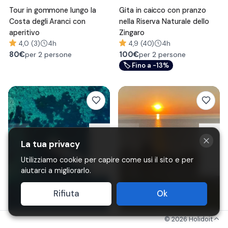
Tour in gommone lungo la
Gita in caicco con pranzo
Costa degli Aranci con
nella Riserva Naturale dello
aperitivo
Zingaro
4,0 (3)
4h
4,9 (40)
4h
80
€
100
€
per 2 persone
per 2 persone
🏷
Fino a -13%
La tua privacy
Utilizziamo cookie per capire come usi il sito e per
aiutarci a migliorarlo.
Rifiuta
Ok
©
2026
Holidoit
Minicrociera pomeridiana al
Passeggiata a cavallo in riva