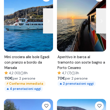
Mini crociera alle Isole Egadi
Aperitivo in barca al
con pranzo a bordo da
tramonto con soste bagno a
Marsala
Porto Cesareo
4,2 (10)
8h
4,7 (7)
3h
110
€
70
€
per 2 persone
per 2 persone
⚡
Conferma immediata
2
prenotazioni oggi
🔥
4
prenotazioni oggi
🔥