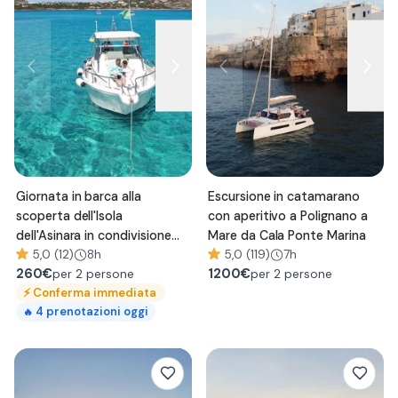
Giornata in barca alla
Escursione in catamarano
scoperta dell'Isola
con aperitivo a Polignano a
dell'Asinara in condivisione
Mare da Cala Ponte Marina
con pranzo
5,0 (12)
8h
5,0 (119)
7h
260
€
1200
€
per 2 persone
per 2 persone
⚡
Conferma immediata
4
prenotazioni oggi
🔥