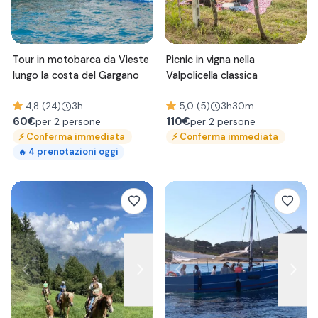
Tour in motobarca da Vieste
Picnic in vigna nella
lungo la costa del Gargano
Valpolicella classica
4,8 (24)
3h
5,0 (5)
3h30m
60
€
110
€
per 2 persone
per 2 persone
⚡
Conferma immediata
⚡
Conferma immediata
4
prenotazioni oggi
🔥