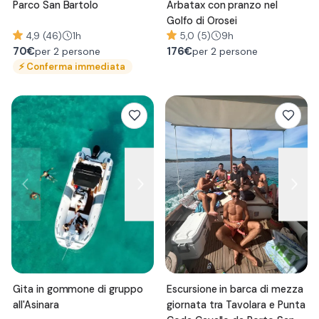
Parco San Bartolo
Arbatax con pranzo nel
Golfo di Orosei
4,9 (46)
1h
5,0 (5)
9h
70
€
176
€
per 2 persone
per 2 persone
⚡
Conferma immediata
Gita in gommone di gruppo
Escursione in barca di mezza
all'Asinara
giornata tra Tavolara e Punta