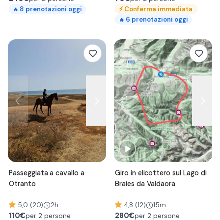
⚡
Conferma immediata
8
prenotazioni oggi
🔥
6
prenotazioni oggi
🔥
Passeggiata a cavallo a
Giro in elicottero sul Lago di
Otranto
Braies da Valdaora
5,0 (20)
2h
4,8 (12)
15m
110
€
280
€
per 2 persone
per 2 persone