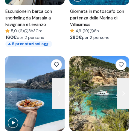
Escursione in barca con
Giornata in motoscafo con
snorkeling da Marsala a
partenza dalla Marina di
Favignana e Levanzo
Villasimius
5,0 (6)
8h30m
4,9 (19)
6h
160
€
280
€
per 2 persone
per 2 persone
5
prenotazioni oggi
🔥