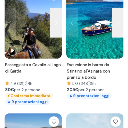
Passeggiata a Cavallo al Lago
Escursione in barca da
di Garda
Stintino all'Asinara con
pranzo a bordo
4,9 (121)
1h
5,0 (34)
8h
80
€
205
€
per 2 persone
per 2 persone
⚡
Conferma immediata
9
prenotazioni oggi
🔥
9
prenotazioni oggi
🔥