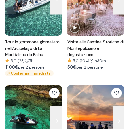
Tour in gommone giornaliero
Visita alle Cantine Storiche di
nell'Arcipelago di La
Montepulciano e
Maddalena da Palau
degustazione
5,0 (28)
7h
5,0 (104)
1h30m
1100
€
50
€
per 2 persone
per 2 persone
⚡
Conferma immediata