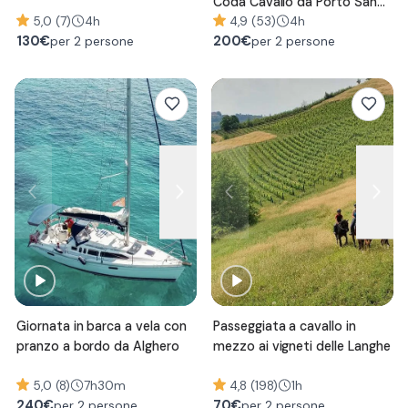
Coda Cavallo da Porto San
5,0 (7)
4h
Paolo
4,9 (53)
4h
130
€
200
€
per 2 persone
per 2 persone
Giornata in barca a vela con
Passeggiata a cavallo in
pranzo a bordo da Alghero
mezzo ai vigneti delle Langhe
5,0 (8)
7h30m
4,8 (198)
1h
240
€
70
€
per 2 persone
per 2 persone