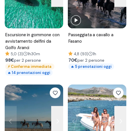
Escursione in gommone con
Passeggiata a cavallo a
avvistamento delfini da
Fasano
Golfo Aranci
5,0 (3)
1h30m
4,8 (93)
1h
98
€
70
€
per 2 persone
per 2 persone
⚡
Conferma immediata
5
prenotazioni oggi
🔥
14
prenotazioni oggi
🔥