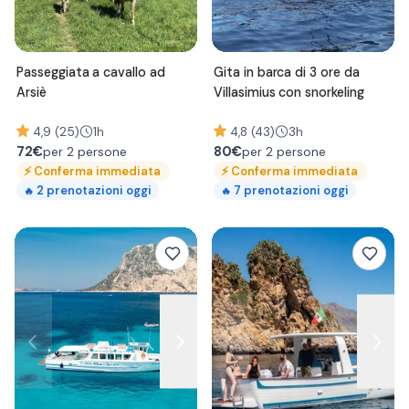
Passeggiata a cavallo ad
Gita in barca di 3 ore da
Arsiè
Villasimius con snorkeling
4,9 (25)
1h
4,8 (43)
3h
72
€
80
€
per 2 persone
per 2 persone
⚡
Conferma immediata
⚡
Conferma immediata
2
prenotazioni oggi
7
prenotazioni oggi
🔥
🔥