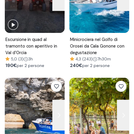
Escursione in quad al
Minicrociera nel Golfo di
tramonto con aperitivo in
Orosei da Cala Gonone con
Val d'Orcia
degustazione
5,0 (3)
3h
4,3 (243)
7h30m
190
€
240
€
per 2 persone
per 2 persone