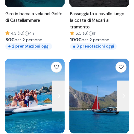
Giro in barca a vela nel Golfo
Passeggiata a cavallo lungo
di Castellammare
la costa di Macari al
tramonto
4,3 (10)
4h
5,0 (6)
1h
80
€
100
€
per 2 persone
per 2 persone
2
prenotazioni oggi
3
prenotazioni oggi
🔥
🔥