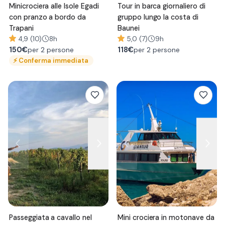
Minicrociera alle Isole Egadi
Tour in barca giornaliero di
con pranzo a bordo da
gruppo lungo la costa di
Trapani
Baunei
4,9 (10)
8h
5,0 (7)
9h
150
€
118
€
per 2 persone
per 2 persone
⚡
Conferma immediata
Passeggiata a cavallo nel
Mini crociera in motonave da