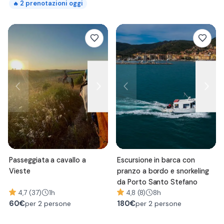
2
prenotazioni oggi
🔥
Passeggiata a cavallo a
Escursione in barca con
Vieste
pranzo a bordo e snorkeling
da Porto Santo Stefano
4,7 (37)
1h
4,8 (8)
8h
60
€
180
€
per 2 persone
per 2 persone