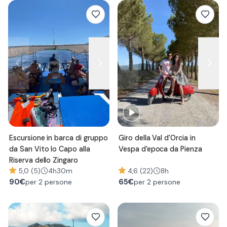
Escursione in barca di gruppo
Giro della Val d'Orcia in
da San Vito lo Capo alla
Vespa d'epoca da Pienza
Riserva dello Zingaro
5,0 (5)
4h30m
4,6 (22)
8h
90
€
65
€
per 2 persone
per 2 persone