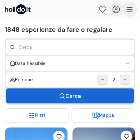
Holidoit - Trova cosa fare il prossimo weekend
1848
esperienze
da fare o regalare
Data flessibile
Persone
2
Cerca
Filtri
Mappa