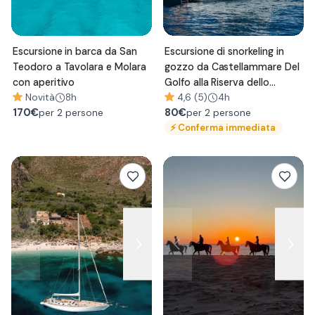
Escursione in barca da San
Escursione di snorkeling in
Teodoro a Tavolara e Molara
gozzo da Castellammare Del
con aperitivo
Golfo alla Riserva dello
Novità
8h
Zingaro
4,6 (5)
4h
170
€
80
€
per 2 persone
per 2 persone
⚡
Conferma immediata