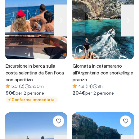
Escursione in barca sulla
Giornata in catamarano
costa salentina da San Foca
all'Argentario con snorkeling e
con aperitivo
pranzo
5,0 (2)
2h30m
4,9 (14)
9h
90
€
204
€
per 2 persone
per 2 persone
⚡
Conferma immediata