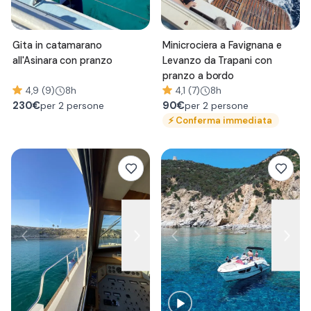
Gita in catamarano
Minicrociera a Favignana e
all'Asinara con pranzo
Levanzo da Trapani con
pranzo a bordo
4,9 (9)
8h
4,1 (7)
8h
230
€
90
€
per 2 persone
per 2 persone
⚡
Conferma immediata