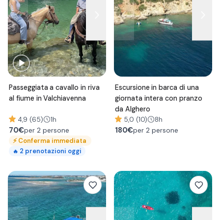
Passeggiata a cavallo in riva
Escursione in barca di una
al fiume in Valchiavenna
giornata intera con pranzo
da Alghero
4,9 (65)
1h
5,0 (10)
8h
70
€
180
€
per 2 persone
per 2 persone
⚡
Conferma immediata
2
prenotazioni oggi
🔥