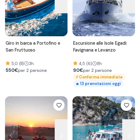
Giro in barca a Portofino e
Escursione alle Isole Egadi:
San Fruttuoso
Favignana e Levanzo
5,0 (8)
3h
4,5 (6)
8h
550
€
90
€
per 2 persone
per 2 persone
⚡
Conferma immediata
13
prenotazioni oggi
🔥