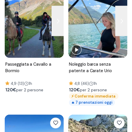
Passeggiata a Cavallo a
Noleggio barca senza
Bormio
patente a Carate Urio
4,9 (13)
1h
4,8 (46)
1h
120
€
120
€
per 2 persone
per 2 persone
⚡
Conferma immediata
7
prenotazioni oggi
🔥