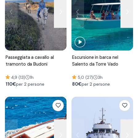
Passeggiata a cavallo al
Escursione in barca nel
tramonto da Budoni
Salento da Torre Vado
4,9 (13)
1h
5,0 (27)
3h
110
€
80
€
per 2 persone
per 2 persone