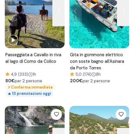
Passeggiata a Cavallo in riva
Gita in gommone elettrico
al lago di Como da Colico
con soste bagno all'Asinara
da Porto Torres
4,9 (333)
1h
5,0 (174)
8h
80
€
200
€
per 2 persone
per 2 persone
⚡
Conferma immediata
13
prenotazioni oggi
🔥