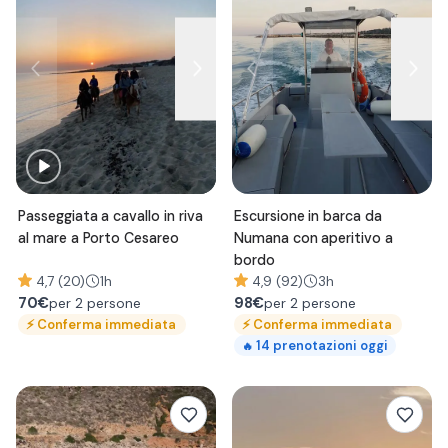
Passeggiata a cavallo in riva
Escursione in barca da
al mare a Porto Cesareo
Numana con aperitivo a
bordo
4,7 (20)
1h
4,9 (92)
3h
70
€
98
€
per 2 persone
per 2 persone
⚡
Conferma immediata
⚡
Conferma immediata
14
prenotazioni oggi
🔥