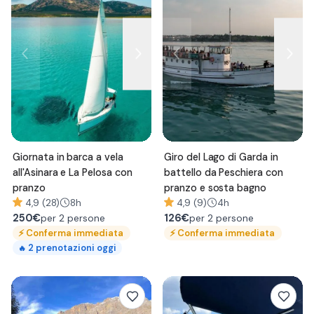
Giornata in barca a vela
Giro del Lago di Garda in
all'Asinara e La Pelosa con
battello da Peschiera con
pranzo
pranzo e sosta bagno
4,9 (28)
8h
4,9 (9)
4h
250
€
126
€
per 2 persone
per 2 persone
⚡
Conferma immediata
⚡
Conferma immediata
2
prenotazioni oggi
🔥