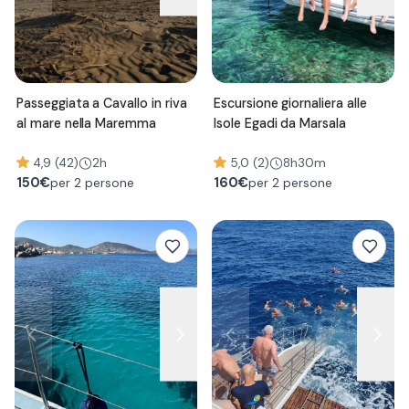
Passeggiata a Cavallo in riva
Escursione giornaliera alle
al mare nella Maremma
Isole Egadi da Marsala
4,9 (42)
2h
5,0 (2)
8h30m
150
€
160
€
per 2 persone
per 2 persone