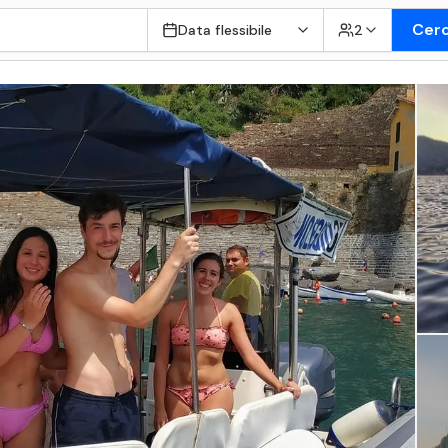
Cer
Data flessibile
2