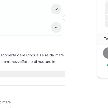
To
 scoperta delle Cinque Terre dal mare.
orami mozzafiato e di nuotare in
oseguire verso Riomaggiore. In
con i suoi terrazzamenti e vigneti
evole Vernazza.
 tornare a Riomaggiore é prevista una
o mare