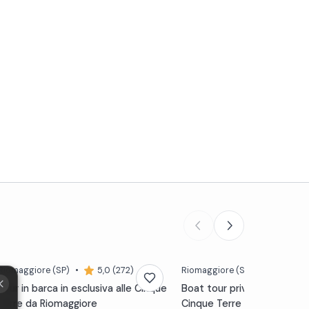
Riomaggiore
(SP)
•
5,0 (272)
Riomaggiore
(SP)
•
5,0 (8)
Tour in barca in esclusiva alle Cinque
Boat tour privato al tramon
Terre da Riomaggiore
Cinque Terre con aperitivo