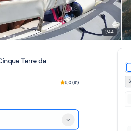
1
/
44
 Cinque Terre da
3
5,0
(
91
)