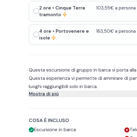
2 ore
• Cinque Terre
103,55€ a persona
tramonto
4 ore
• Portovenere e
163,50€ a persona
isole
Questa escursione di gruppo in barca vi porta alla
Questa esperienza vi permette di ammirare di pan
luoghi raggiungibili solo in barca.
Mostra di più
Potete scegliere tra diverse opzioni.
Tour mattino e pomeriggio
Questa esperienza inizia da Montenero, per poi pr
seguito, potrete osservare la pittoresca Manarola 
COSA È INCLUSO
tipici, per poi vedere Corniglia dal mare e l'incant
L'ultima tappa prevista é Monterosso, ma prima di
Escursione in barca
Tel
sosta bagno nella selvaggia spiaggia del Guvano.