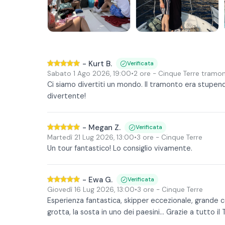
In caso di maltempo la struttura potrebbe modificar
durata.
-
Kurt B.
Verificata
Sabato 1 Ago 2026
,
19:00
•
2 ore
- Cinque Terre tramo
Ci siamo divertiti un mondo. Il tramonto era stupend
divertente!
-
Megan Z.
Verificata
Martedì 21 Lug 2026
,
13:00
•
3 ore
- Cinque Terre
Un tour fantastico! Lo consiglio vivamente.
-
Ewa G.
Verificata
Giovedì 16 Lug 2026
,
13:00
•
3 ore
- Cinque Terre
Esperienza fantastica, skipper eccezionale, grande 
grotta, la sosta in uno dei paesini... Grazie a tutto il