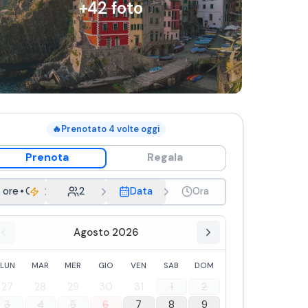
+
42
foto
🔥
Prenotato
4
volte oggi
Prenota
Regala
 ore
•
Cinque Terre
2
Data
Ora
Agosto 2026
LUN
MAR
MER
GIO
VEN
SAB
DOM
27
28
29
30
31
1
2
3
4
5
6
7
8
9