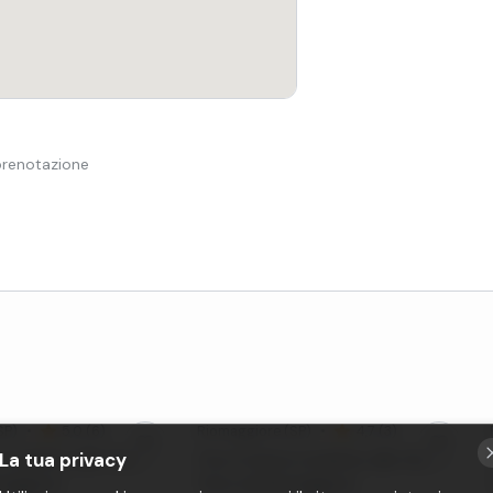
 prenotazione
SP)
•
5,0 (6)
Riomaggiore
(SP)
•
4,7 (3)
La tua privacy
 condiviso alle Cinque
Tour in barca condiviso alle Cinque
maggiore
Terre da Riomaggiore