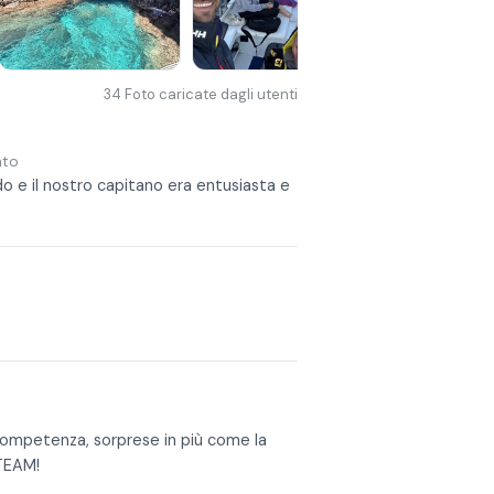
e o annullare l'itinerario e la sua
34
Foto caricate dagli utenti
nto
o e il nostro capitano era entusiasta e
competenza, sorprese in più come la
 TEAM!