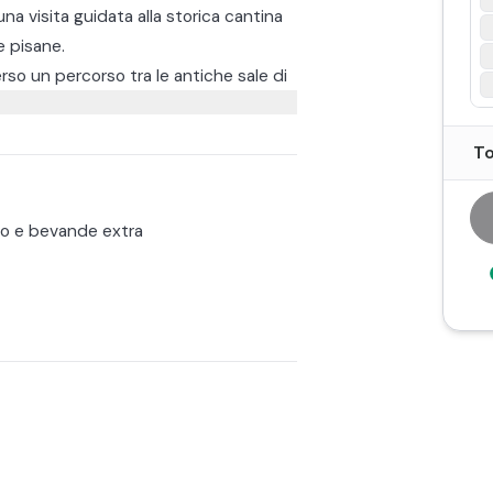
una visita guidata alla storica cantina
e pisane.
erso un percorso tra le antiche sale di
ni tipici toscani accuratamente
To
alità locali del territorio.
o e bevande extra