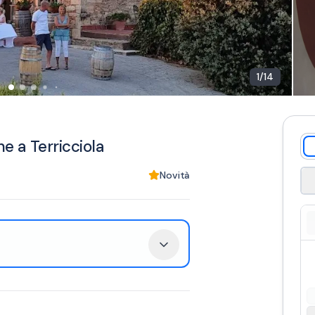
1
/
14
ne a Terricciola
Novità