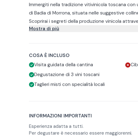
Immergiti nella tradizione vitivinicola toscana con 
di Badia di Morrona, situata nelle suggestive collin
Scoprirai i segreti della produzione vinicola attrav
Mostra di più
fermentazione e invecchiamento.
L'esperienza culmina con una degustazione di 3 vi
selezionati, accompagnati da taglieri misti con speci
COSA È INCLUSO
Visita guidata della cantina
Cib
Degustazione di 3 vini toscani
Taglieri misti con specialità locali
INFORMAZIONI IMPORTANTI
Esperienza adatta a tutti.
Per degustare è necessario essere maggiorenni.