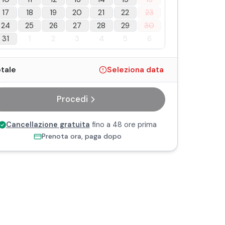
17
18
19
20
21
22
23
24
25
26
27
28
29
30
31
1
2
3
4
5
6
tale
Seleziona data
Procedi
Cancellazione gratuita
fino a 48 ore prima
Prenota ora, paga dopo