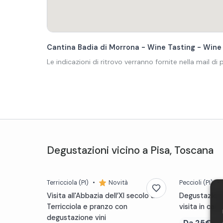
Cantina Badia di Morrona - Wine Tasting - Wine
Le indicazioni di ritrovo verranno fornite nella mail di
Degustazioni
vicino a
Pisa
,
Toscana
Terricciola
(PI)
•
Novità
Peccioli
(PI)
•
Visita all'Abbazia dell’XI secolo a
Degustazione
Terricciola e pranzo con
visita in cant
degustazione vini
Da
25€