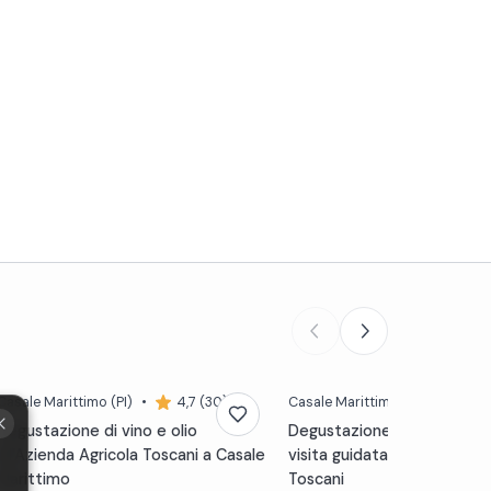
Casale Marittimo
(PI)
•
4,7 (30)
Casale Marittimo
(PI)
•
4,7
Degustazione di vino e olio
Degustazione di vino e oli
all'Azienda Agricola Toscani a Casale
visita guidata dell'Azienda 
Marittimo
Toscani