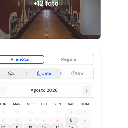
+
12
foto
Prenota
Regala
2
Data
Ora
Agosto 2026
LUN
MAR
MER
GIO
VEN
SAB
DOM
27
28
29
30
31
1
2
3
4
5
6
7
8
9
10
11
12
13
14
15
16