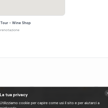
 Tour - Wine Shop
 prenotazione
Novità
Santa Maria a Monte
(PI)
•
Novità
La tua privacy
 di vini toscani con
Giro in carrozza con degustazione di
ina fuori Pisa
prodotti tipici in Toscana
Utilizziamo cookie per capire come usi il sito e per aiutarci a
Da
15
€