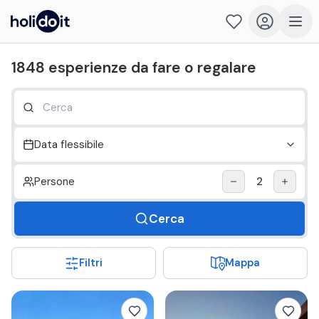
Holidoit - Trova cosa fare il prossimo weekend
1848
esperienze
da fare o regalare
Data flessibile
Persone
2
Cerca
Filtri
Mappa