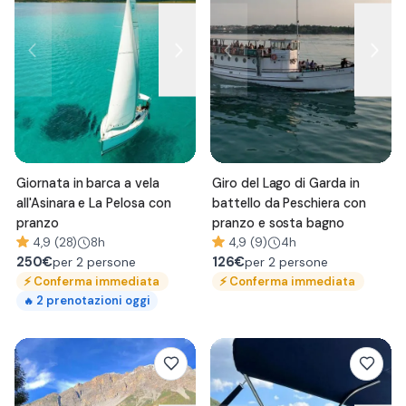
Giornata in barca a vela
Giro del Lago di Garda in
all'Asinara e La Pelosa con
battello da Peschiera con
pranzo
pranzo e sosta bagno
4,9 (28)
8h
4,9 (9)
4h
250
€
126
€
per 2 persone
per 2 persone
⚡
Conferma immediata
⚡
Conferma immediata
2
prenotazioni oggi
🔥