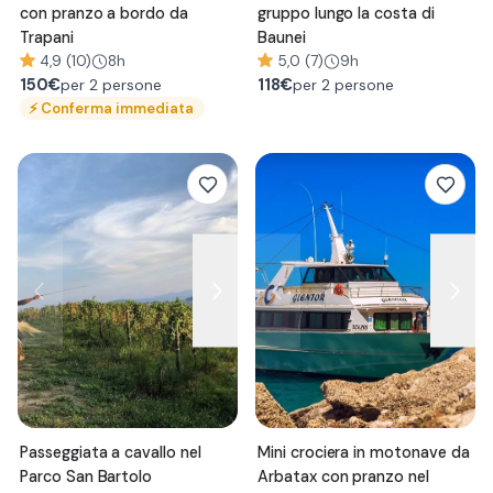
con pranzo a bordo da
gruppo lungo la costa di
Trapani
Baunei
4,9 (10)
8h
5,0 (7)
9h
150
€
118
€
per 2 persone
per 2 persone
⚡
Conferma immediata
Passeggiata a cavallo nel
Mini crociera in motonave da
Parco San Bartolo
Arbatax con pranzo nel