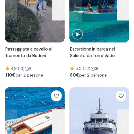
Passeggiata a cavallo al
Escursione in barca nel
tramonto da Budoni
Salento da Torre Vado
4,9 (13)
1h
5,0 (27)
3h
110
€
80
€
per 2 persone
per 2 persone