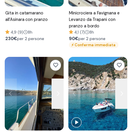
Gita in catamarano
Minicrociera a Favignana e
all'Asinara con pranzo
Levanzo da Trapani con
pranzo a bordo
4,9 (9)
8h
4,1 (7)
8h
230
€
90
€
per 2 persone
per 2 persone
⚡
Conferma immediata