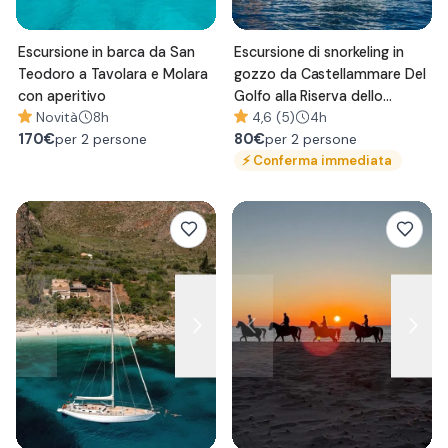
Escursione in barca da San
Escursione di snorkeling in
Teodoro a Tavolara e Molara
gozzo da Castellammare Del
con aperitivo
Golfo alla Riserva dello
Novità
8h
Zingaro
4,6 (5)
4h
170
€
80
€
per 2 persone
per 2 persone
⚡
Conferma immediata