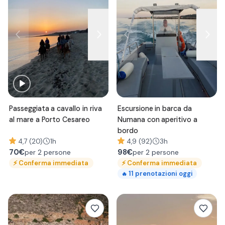
Passeggiata a cavallo in riva
Escursione in barca da
al mare a Porto Cesareo
Numana con aperitivo a
bordo
4,7 (20)
1h
4,9 (92)
3h
70
€
98
€
per 2 persone
per 2 persone
⚡
Conferma immediata
⚡
Conferma immediata
11
prenotazioni oggi
🔥