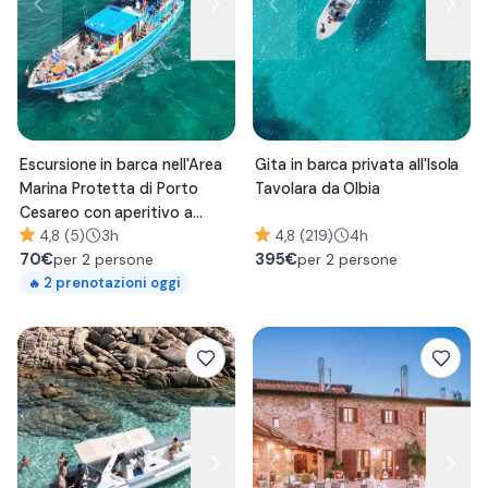
Escursione in barca nell'Area
Gita in barca privata all'Isola
Marina Protetta di Porto
Tavolara da Olbia
Cesareo con aperitivo a
bordo
4,8 (5)
3h
4,8 (219)
4h
70
€
395
€
per 2 persone
per 2 persone
2
prenotazioni oggi
🔥