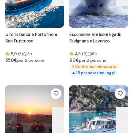
Giro in barca a Portofino e
Escursione alle Isole Egadi:
San Fruttuoso
Favignana e Levanzo
5,0 (8)
3h
4,5 (6)
8h
550
€
90
€
per 2 persone
per 2 persone
⚡
Conferma immediata
15
prenotazioni oggi
🔥