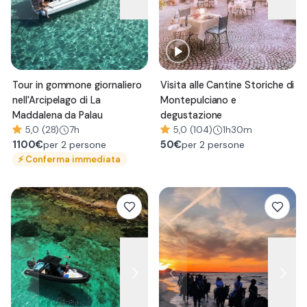
Tour in gommone giornaliero
Visita alle Cantine Storiche di
nell'Arcipelago di La
Montepulciano e
Maddalena da Palau
degustazione
5,0 (28)
7h
5,0 (104)
1h30m
1100
€
50
€
per 2 persone
per 2 persone
⚡
Conferma immediata