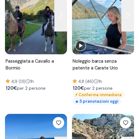
Passeggiata a Cavallo a
Noleggio barca senza
Bormio
patente a Carate Urio
4,9 (13)
1h
4,8 (46)
1h
120
€
120
€
per 2 persone
per 2 persone
⚡
Conferma immediata
5
prenotazioni oggi
🔥