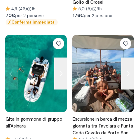
Golfo di Orosei
4,9 (46)
1h
5,0 (5)
9h
70
€
176
€
per 2 persone
per 2 persone
⚡
Conferma immediata
Gita in gommone di gruppo
Escursione in barca di mezza
all'Asinara
giornata tra Tavolara e Punta
Coda Cavallo da Porto San