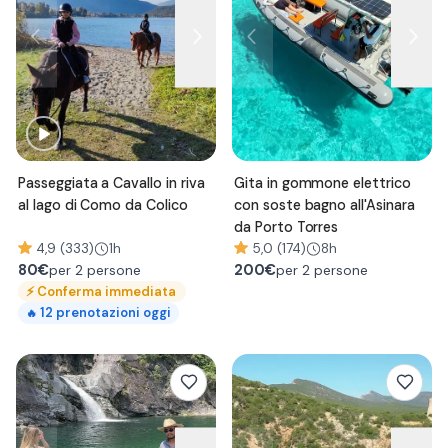
Passeggiata a Cavallo in riva
Gita in gommone elettrico
al lago di Como da Colico
con soste bagno all'Asinara
da Porto Torres
4,9 (333)
1h
5,0 (174)
8h
80
€
200
€
per 2 persone
per 2 persone
⚡
Conferma immediata
12
prenotazioni oggi
🔥