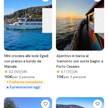
Mini crociera alle Isole Egadi
Aperitivo in barca al
con pranzo a bordo da
tramonto con soste bagno a
Marsala
Porto Cesareo
4,2 (10)
8h
4,7 (7)
3h
110
€
70
€
per 2 persone
per 2 persone
⚡
Conferma immediata
3
prenotazioni oggi
🔥