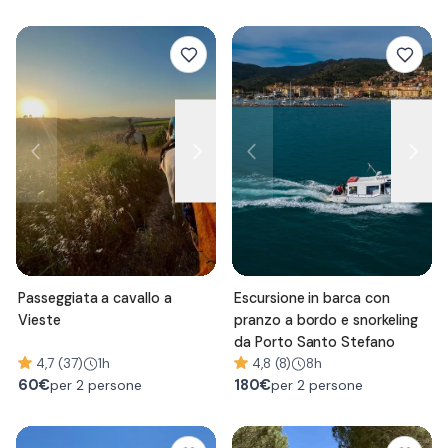
Passeggiata a cavallo a
Escursione in barca con
Vieste
pranzo a bordo e snorkeling
da Porto Santo Stefano
4,7 (37)
1h
4,8 (8)
8h
60
€
180
€
per 2 persone
per 2 persone