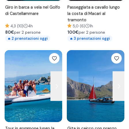
Giro in barca a vela nel Golfo
Passeggiata a cavallo lungo
di Castellammare
la costa di Macari al
tramonto
4,3 (10)
4h
5,0 (6)
1h
80
€
100
€
per 2 persone
per 2 persone
2
prenotazioni oggi
3
prenotazioni oggi
🔥
🔥
Tour in gommone lungo la
Gita in caicco con pranzo