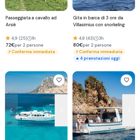
Passeggiata a cavallo ad
Gita in barca di 3 ore da
Arsiè
Villasimius con snorkeling
4,9 (25)
1h
4,8 (43)
3h
72
€
80
€
per 2 persone
per 2 persone
⚡
Conferma immediata
⚡
Conferma immediata
4
prenotazioni oggi
🔥