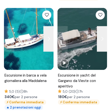
Escursione in barca a vela
Escursione in yacht del
giornaliera alla Maddalena
Gargano da Vieste con
aperitivo
5,0 (5)
8h
5,0 (20)
7h
340
€
180
€
per 2 persone
per 2 persone
⚡
Conferma immediata
⚡
Conferma immediata
2
prenotazioni oggi
🔥