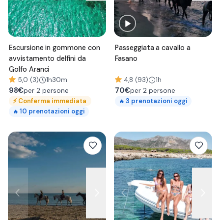
Escursione in gommone con
Passeggiata a cavallo a
avvistamento delfini da
Fasano
Golfo Aranci
5,0 (3)
1h30m
4,8 (93)
1h
98
€
70
€
per 2 persone
per 2 persone
⚡
Conferma immediata
3
prenotazioni oggi
🔥
10
prenotazioni oggi
🔥