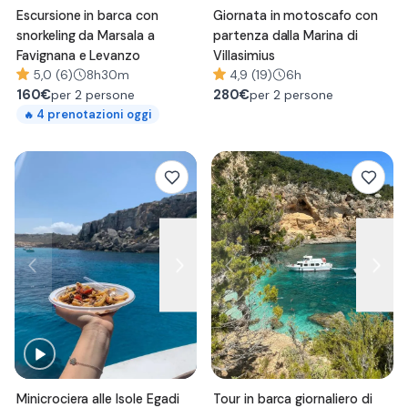
Escursione in barca con
Giornata in motoscafo con
snorkeling da Marsala a
partenza dalla Marina di
Favignana e Levanzo
Villasimius
5,0 (6)
8h30m
4,9 (19)
6h
160
€
280
€
per 2 persone
per 2 persone
4
prenotazioni oggi
🔥
Minicrociera alle Isole Egadi
Tour in barca giornaliero di