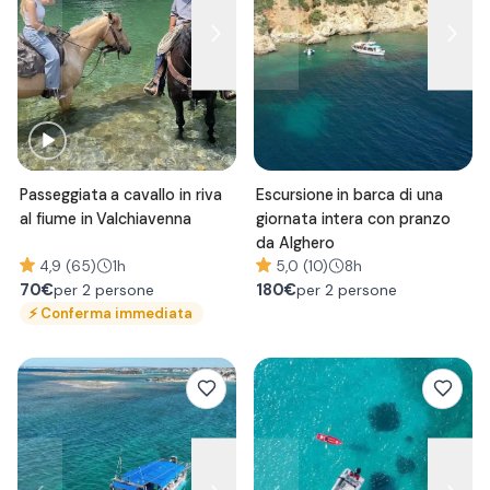
Passeggiata a cavallo in riva
Escursione in barca di una
al fiume in Valchiavenna
giornata intera con pranzo
da Alghero
4,9 (65)
1h
5,0 (10)
8h
70
€
180
€
per 2 persone
per 2 persone
⚡
Conferma immediata