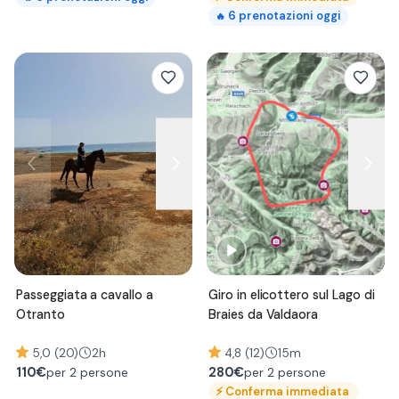
6
prenotazioni oggi
🔥
Passeggiata a cavallo a
Giro in elicottero sul Lago di
Otranto
Braies da Valdaora
5,0 (20)
2h
4,8 (12)
15m
110
€
280
€
per 2 persone
per 2 persone
⚡
Conferma immediata