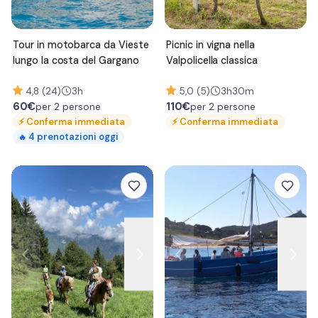
Tour in motobarca da Vieste
Picnic in vigna nella
lungo la costa del Gargano
Valpolicella classica
4,8 (24)
3h
5,0 (5)
3h30m
60
€
110
€
per 2 persone
per 2 persone
⚡
Conferma immediata
⚡
Conferma immediata
4
prenotazioni oggi
🔥