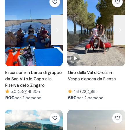
Escursione in barca di gruppo
Giro della Val d'Orcia in
da San Vito lo Capo alla
Vespa d'epoca da Pienza
Riserva dello Zingaro
5,0 (5)
4h30m
4,6 (22)
8h
90
€
65
€
per 2 persone
per 2 persone