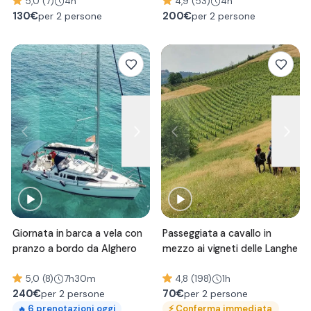
5,0 (7)
4h
Paolo
4,9 (53)
4h
130
€
200
€
per 2 persone
per 2 persone
Giornata in barca a vela con
Passeggiata a cavallo in
pranzo a bordo da Alghero
mezzo ai vigneti delle Langhe
5,0 (8)
7h30m
4,8 (198)
1h
240
€
70
€
per 2 persone
per 2 persone
⚡
Conferma immediata
6
prenotazioni oggi
🔥