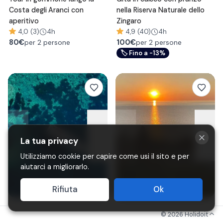
Costa degli Aranci con
nella Riserva Naturale dello
aperitivo
Zingaro
4,0 (3)
4h
4,9 (40)
4h
80
€
100
€
per 2 persone
per 2 persone
🏷
Fino a -13%
La tua privacy
Utilizziamo cookie per capire come usi il sito e per
aiutarci a migliorarlo.
Rifiuta
Ok
Minicrociera pomeridiana al
Passeggiata a cavallo in riva
©
2026
Holidoit
relitto e alla Grotta Azzurra
al mare a Punta Aderci da