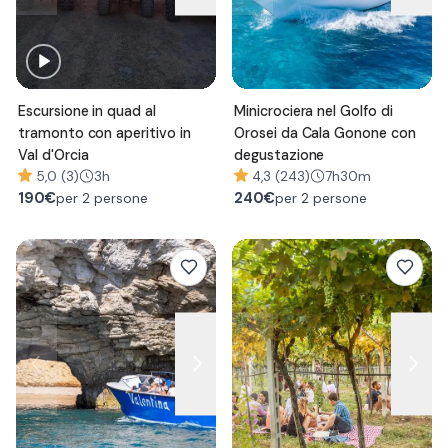
Escursione in quad al
Minicrociera nel Golfo di
tramonto con aperitivo in
Orosei da Cala Gonone con
Val d'Orcia
degustazione
5,0 (3)
3h
4,3 (243)
7h30m
190
€
240
€
per 2 persone
per 2 persone