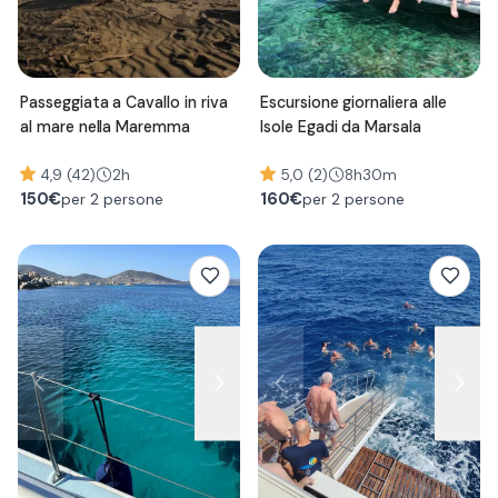
Passeggiata a Cavallo in riva
Escursione giornaliera alle
al mare nella Maremma
Isole Egadi da Marsala
4,9 (42)
2h
5,0 (2)
8h30m
150
€
160
€
per 2 persone
per 2 persone