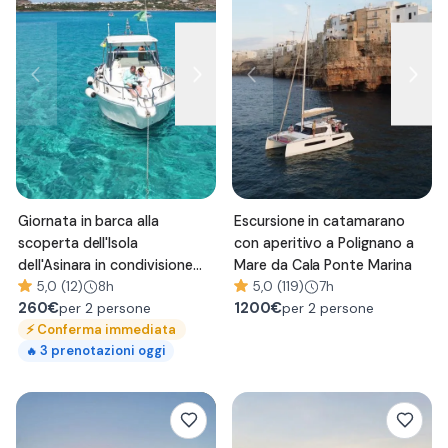
Giornata in barca alla
Escursione in catamarano
scoperta dell'Isola
con aperitivo a Polignano a
dell'Asinara in condivisione
Mare da Cala Ponte Marina
con pranzo
5,0 (12)
8h
5,0 (119)
7h
260
€
1200
€
per 2 persone
per 2 persone
⚡
Conferma immediata
3
prenotazioni oggi
🔥