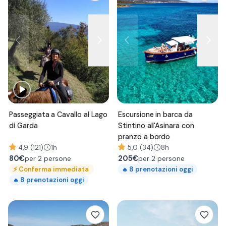
Passeggiata a Cavallo al Lago
Escursione in barca da
di Garda
Stintino all'Asinara con
pranzo a bordo
4,9 (121)
1h
5,0 (34)
8h
80
€
205
€
per 2 persone
per 2 persone
⚡
Conferma immediata
8
prenotazioni oggi
🔥
8
prenotazioni oggi
🔥