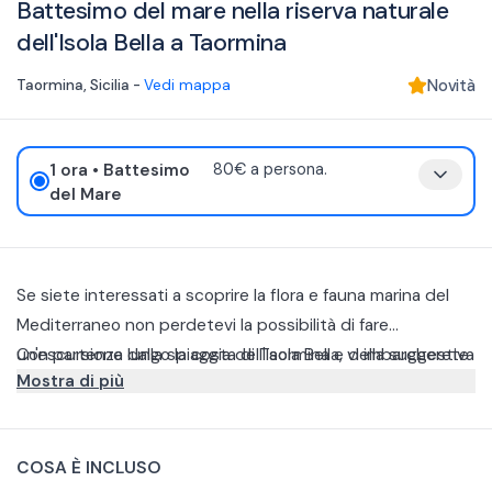
Battesimo del mare nella riserva naturale
dell'Isola Bella a Taormina
Taormina
,
Sicilia
-
Vedi mappa
Novità
1 ora
• Battesimo
80€ a persona.
del Mare
Se siete interessati a scoprire la flora e fauna marina del
Mediterraneo non perdetevi la possibilità di fare
un'escursione lungo la costa di Taormina e della suggestiva
Con partenza dalla spiaggia dell'Isola Bella, vi imbarcherete
Mostra di più
Riserva naturale dell'Isola Bella.
in un gommone che percorrerà le baie dell'Isola Bella, la
Grotta Azzurra e Capo Taormina.
Se siete interessati a immergervi nei fondali marini come
dei veri subacquei, questo tour con Battesimo del Mare vi
COSA È INCLUSO
fornirà un corso introduttivo in compagnia di un istruttore
Godetevi un'esperienza adrenalinica di immersione in