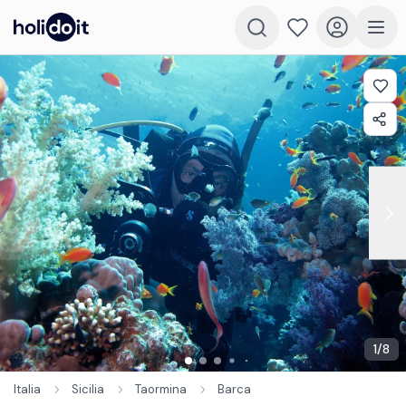
1
/
8
Italia
Sicilia
Taormina
Barca