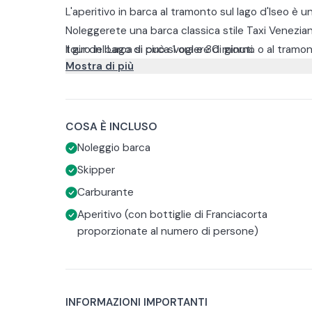
L'aperitivo in barca al tramonto sul lago d'Iseo è u
Noleggerete una barca classica stile Taxi Venezia
tour del Lago di circa 1 ora e 30 minuti.
Il giro in barca si può svoglere di giorno o al tramo
Mostra di più
Lago al calar del sole. Durante il tour sarà servito 
Per questa minicorciera, la barca viene prenotata 
massima di 20 persone.
COSA È INCLUSO
Noleggio barca
Skipper
Carburante
Aperitivo (con bottiglie di Franciacorta
proporzionate al numero di persone)
INFORMAZIONI IMPORTANTI