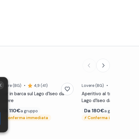
Lovere
(BG)
•
4,9 (41)
Lovere
(BG)
•
5,0 (24)
Tour in barca sul Lago d'Iseo da
Aperitivo al tramonto in ba
Lovere
Lago d'Iseo da Lovere
Da
110€
Da
180€
a gruppo
a gruppo
⚡
Conferma immediata
⚡
Conferma immediata