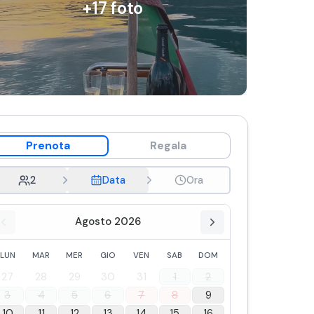
+
17
foto
Prenota
Regala
2
Data
Ora
Agosto 2026
LUN
MAR
MER
GIO
VEN
SAB
DOM
27
28
29
30
31
1
2
3
4
5
6
7
8
9
10
11
12
13
14
15
16