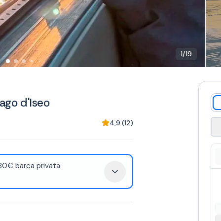
1
/
19
Lago d'Iseo
4,9
(
12
)
380€ barca privata