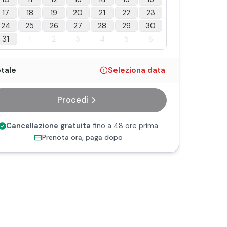
17
18
19
20
21
22
23
24
25
26
27
28
29
30
31
1
2
3
4
5
6
tale
Seleziona data
Procedi
Cancellazione gratuita
fino a 48 ore prima
Prenota ora, paga dopo