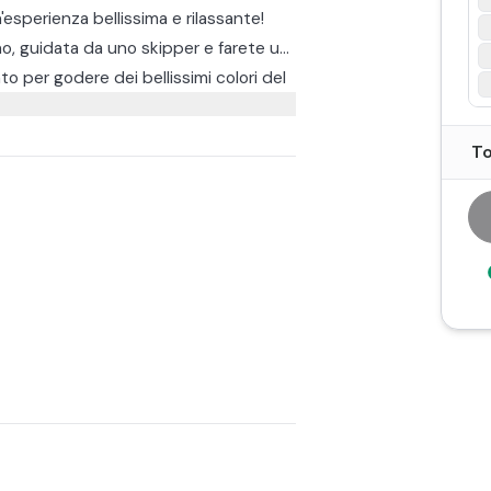
n'esperienza bellissima e rilassante!
no, guidata da uno skipper e farete un
nto per godere dei bellissimi colori del
dell'ottimo Franciacorta.
in esclusiva ed ha una portata
To