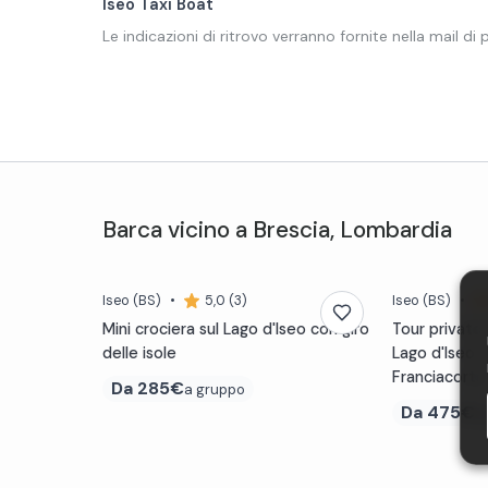
Iseo Taxi Boat
Le indicazioni di ritrovo verranno fornite nella mail di
Barca
vicino a
Brescia
,
Lombardia
Iseo
(BS)
•
5,0 (3)
Iseo
(BS)
•
Mini crociera sul Lago d'Iseo con giro
Tour privato
delle isole
Lago d'Iseo c
Franciacorta
Da
285€
a gruppo
Da
475€
a