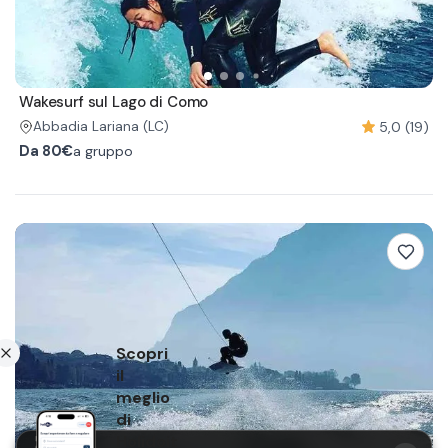
Wakesurf sul Lago di Como
5,0 (19)
Abbadia Lariana
(LC)
Da
80€
a gruppo
Scopri
il
meglio
di
Holidoit