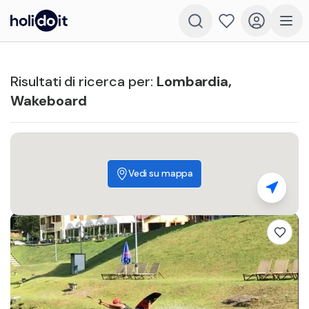
Risultati di ricerca per
:
Lombardia
,
Wakeboard
Vedi su mappa
200
€
240
€