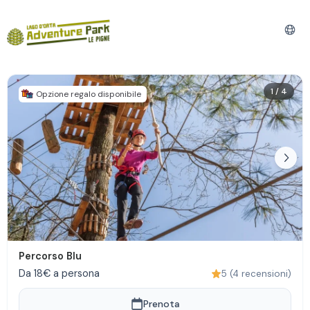
1
/
4
Opzione regalo disponibile
Percorso Blu
Da 18€ a persona
5
(
4
recensioni
)
Prenota