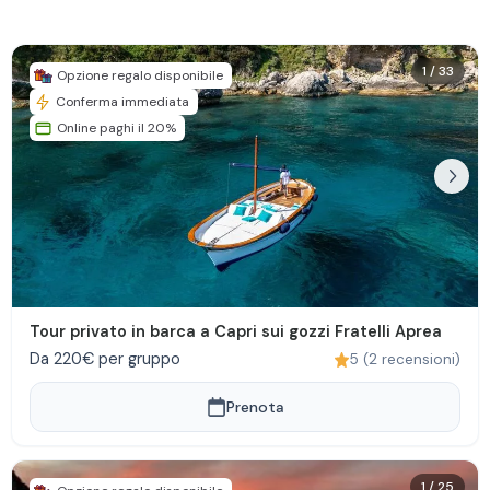
1
/
33
Opzione regalo disponibile
Conferma immediata
Online paghi il 20%
Tour privato in barca a Capri sui gozzi Fratelli Aprea
Da 220€ per gruppo
5
(
2
recensioni
)
Prenota
1
/
25