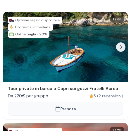
1
/
33
Opzione regalo disponibile
Conferma immediata
Online paghi il 20%
Tour privato in barca a Capri sui gozzi Fratelli Aprea
Da 220€ per gruppo
5
(
2
recensioni
)
Prenota
1
/
25